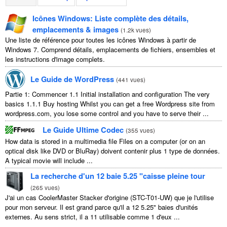
Icônes Windows: Liste complète des détails,
emplacements & images
(
1.2k vues
)
Une liste de référence pour toutes les icônes Windows à partir de
Windows 7. Comprend détails, emplacements de fichiers, ensembles et
les instructions d'image complets.
Le Guide de WordPress
(
441 vues
)
Partie 1: Commencer 1.1
Initial installation and configuration The very
basics
1.1.1
Buy hosting Whilst you can get a free Wordpress site from
wordpress.com
,
you lose some control and you have to serve their
...
Le Guide Ultime Codec
(
355 vues
)
How data is stored in a multimedia file Files on a computer
(
or on an
optical disk like DVD or BluRay
) doivent contenir plus 1 type de données.
A typical movie will include
...
La recherche d'un 12 baie 5.25 "caisse pleine tour
(
265 vues
)
J'ai un cas CoolerMaster Stacker d'origine (STC-T01-UW) que je l'utilise
pour mon serveur. Il est grand parce qu'il a 12 5.25" baies d'unités
externes. Au sens strict, il a 11 utilisable comme 1 d'eux ...