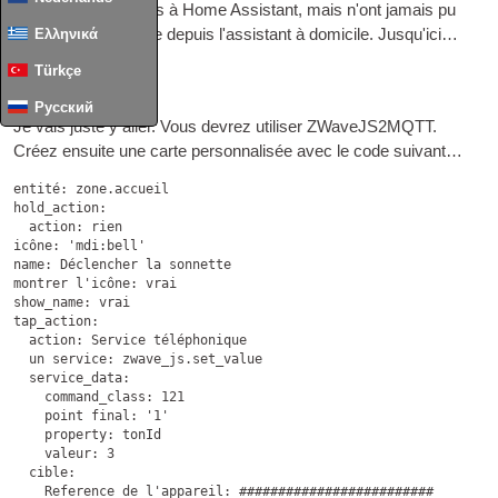
et l'a lié avec succès à Home Assistant, mais n'ont jamais pu
Ελληνικά
déclencher la cloche depuis l'assistant à domicile. Jusqu'ici…
Türkçe
Dans l'
GUI
Русский
Je vais juste y aller. Vous devrez utiliser ZWaveJS2MQTT.
Créez ensuite une carte personnalisée avec le code suivant…
entité: zone.accueil

hold_action:

  action: rien

icône: 
'mdi
:
bell'

name
: Déclencher la sonnette

montrer l'icône: vrai

show_name: vrai

tap_action:

  action: Service téléphonique

  un service: zwave_js.set_value

  service_data:

    command_class: 121

    point final: 
'1'

    property
: tonId

    valeur: 3

  cible:

    Reference de l'appareil: #########################
