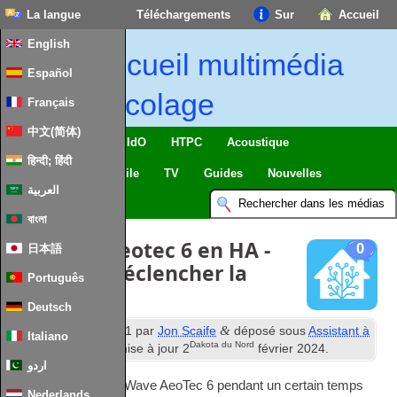
La langue
Téléchargements
Sur
Accueil
English
Accueil multimédia
Español
bricolage
Français
中文(简体)
Maison intelligente & IdO
HTPC
Acoustique
हिन्दी; हिंदी
Informatique
Mobile
TV
Guides
Nouvelles
العربية
বাংলা
Sonnette Aeotec 6 en HA -
0
日本語
comment déclencher la
Português
cloche
Deutsch
st
&
Publié
21
Peut 2021
par
Jon Scaife
déposé sous
Assistant à
Italiano
Dakota du Nord
domicile
. Dernière mise à jour
2
février 2024
.
اردو
J'ai une sonnette Z‑Wave AeoTec 6 pendant un certain temps
Nederlands