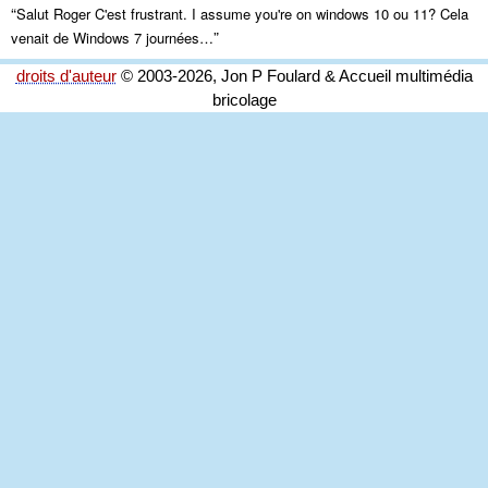
“
Salut Roger C'est frustrant.
I assume you're on windows
10 ou 11? Cela
”
venait de Windows 7 journées…
droits d'auteur
© 2003-2026, Jon P Foulard & Accueil multimédia
bricolage