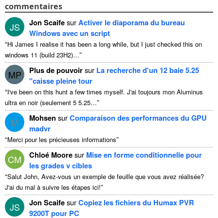
commentaires
Jon Scaife
sur
Activer le diaporama du bureau
JS
Windows avec un script
“
Hi James I realise it has been a long while
,
but I just checked this on
”
windows
11 (
build 23H2
)…
Plus de pouvoir
sur
La recherche d'un 12 baie 5.25
MP
"caisse pleine tour
“
I've been on this hunt a few times myself
. J'ai toujours mon Aluminus
”
ultra en noir (seulement 5 5.25…
Mohsen
sur
Comparaison des performances du GPU
M
madvr
“
”
Merci pour les précieuses informations
Chloé Moore
sur
Mise en forme conditionnelle pour
CM
les grades v cibles
“
Salut John, Avez-vous un exemple de feuille que vous avez réalisée?
”
J'ai du mal à suivre les étapes ici!
Jon Scaife
sur
Copiez les fichiers du Humax PVR
JS
9200T pour PC