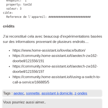
  endpoint
: 
'1'

  property
: tonId

  valeur: 3

cible:

crédits
J'ai reconstitué cela avec beaucoup d'expérimentations basées
sur des informations provenant de plusieurs endroits…
https://www.home-assistant.io/lovelace/button/
https://community.home-assistant.io/t/aeotech-zw162-
doorbell/121556/191
https://community.home-assistant.io/t/aeotech-zw162-
doorbell/121556/197
https://community.home-assistant.io/t/using-a-switch-to-
call-a-service/166885/5
Tags :
aeotec
,
sonnette
,
assistant à domicile
,
z-ondes
Vous pourriez aussi aimer..