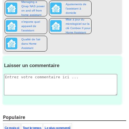
Managing a
Ajustements de
Qnap NAS power
l'assistant à
on and off from
domicile
home assistant
Supprimer
Mise à jour du
n'importe quel
micrologiciel sur la
appareil de
clé Conbee II pour
l'assistant
Home Assistant
domestique
Qualité de l'air
dans Home
Assistant
Laisser un commentaire
Populaire
Ce mois-ci
Tout le temps
Le plus commenté