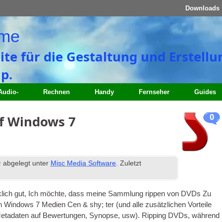
Downloads
ome
eite für die Gestaltung und Erstell
p.
Audio-
Rechnen
Handy
Fernseher
Guides
0
f Windows 7
&
abgelegt unter
Misc Media Software
. Zuletzt
irklich gut, Ich möchte, dass meine Sammlung rippen von
DVDs
Zu
Windows 7 Medien Cen & shy; ter (und alle zusätzlichen Vorteile
Metadaten auf Bewertungen, Synopse, usw). Ripping
DVDs
, während