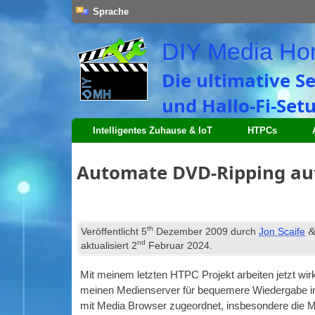
Sprache
DIY Media H
Die ultimative S
und Hallo-Fi-Setu
Intelligentes Zuhause & IoT
HTPCs
Automate DVD-Ripping au
th
Veröffentlicht
5
Dezember 2009
durch
Jon Scaife
nd
aktualisiert
2
Februar 2024
.
Mit meinem letzten
HTPC
Projekt arbeiten jetzt w
meinen Medienserver für bequemere Wiedergabe in 
mit Media Browser zugeordnet, insbesondere die 