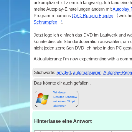
unkompliziert ist ziemlich langweilig. Ich fand ei
meine Autoplay-Einstellungen ändern mit
Autoplay 
Programm namens
DVD
Ruhe in Frieden
welche 
Schrumpfen
.
Jetzt lege ich einfach das
DVD
im Laufwerk und wäh
könnte dies als Standardoperation auswählen, um di
nicht jeden zerreißen
DVD
Ich habe in den PC gest
Aktualisierung:
I’m now exper­i­ment­ing with a com­
Stichworte:
anydvd
,
automatisieren
,
Autoplay-Repa
Das könnte dir auch gefallen..
Windows-
Desktop-Diashow
mit einem Skript
aktivieren
Hinterlasse eine Antwort