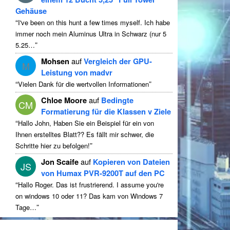
Gehäuse
“
I've been on this hunt a few times myself
. Ich habe
immer noch mein Aluminus Ultra in Schwarz (nur 5
”
5.25…
Mohsen
auf
Vergleich der GPU-
M
Leistung von madvr
“
”
Vielen Dank für die wertvollen Informationen
Chloe Moore
auf
Bedingte
CM
Formatierung für die Klassen v Ziele
“
Hallo John, Haben Sie ein Beispiel für ein von
Ihnen erstelltes Blatt?? Es fällt mir schwer, die
”
Schritte hier zu befolgen!
Jon Scaife
auf
Kopieren von Dateien
JS
von Humax PVR-9200T auf den PC
“
Hallo Roger. Das ist frustrierend.
I assume you're
on windows
10 oder 11? Das kam von Windows 7
”
Tage…