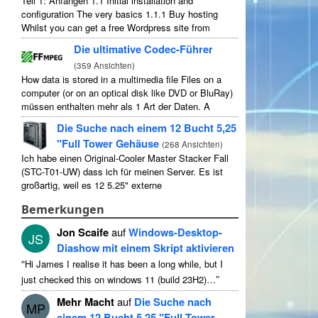
Teil 1: Anfangen 1.1
Initial installation and
configuration The very basics
1.1.1
Buy hosting
Whilst you can get a free Wordpress site from
wordpress.com
,
you lose some control and you
Die ultimative Codec-Führer
have to serve their
...
(
359 Ansichten
)
How data is stored in a multimedia file Files on a
computer
(
or on an optical disk like DVD or BluRay
)
müssen enthalten mehr als 1 Art der Daten.
A
typical movie will include
...
Die Suche nach einem 12 Bucht 5,25
"Full Tower Gehäuse
(
268 Ansichten
)
Ich habe einen Original-Cooler Master Stacker Fall
(STC-T01-UW) dass ich für meinen Server. Es ist
großartig, weil es 12 5.25" externe
Laufwerksschächte. Streng genommen hat 11
Bemerkungen
verwendbar als 1 von ihnen ...
Jon Scaife
auf
Windows-Desktop-
JS
Diashow mit einem Skript aktivieren
“
Hi James I realise it has been a long while
,
but I
”
just checked this on windows
11 (
build 23H2
)…
Mehr Macht
auf
Die Suche nach
MP
einem 12 Bucht 5,25 "Full Tower