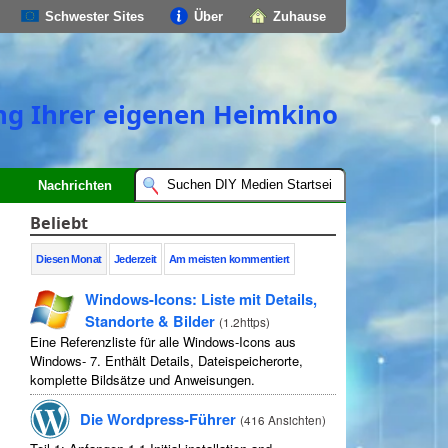
Schwester Sites
Über
Zuhause
ung Ihrer eigenen Heimkino
Nachrichten
Beliebt
Diesen Monat
Jederzeit
Am meisten kommentiert
Windows-Icons: Liste mit Details,
Standorte & Bilder
(
1.2https
)
Eine Referenzliste für alle Windows-Icons aus
Windows- 7. Enthält Details, Dateispeicherorte,
komplette Bildsätze und Anweisungen.
Die Wordpress-Führer
(
416 Ansichten
)