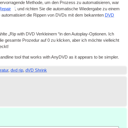
ne hervorragende Methode, um den Prozess zu automatisieren, war
Repair
, und richten Sie die automatische Wiedergabe zu einem
automatisiert die Rippen von
DVDs
mit dem bekannten
DVD
lte „Rip with
DVD
Verkleinern “in den Autoplay-Optionen. Ich
e gesamte Prozedur auf 0 zu klicken, aber ich möchte vielleicht
eckt!
mand­line tool that works with Any­DVD as it appears to be simpler
.
ratur
,
dvd rip
,
dVD Shrink