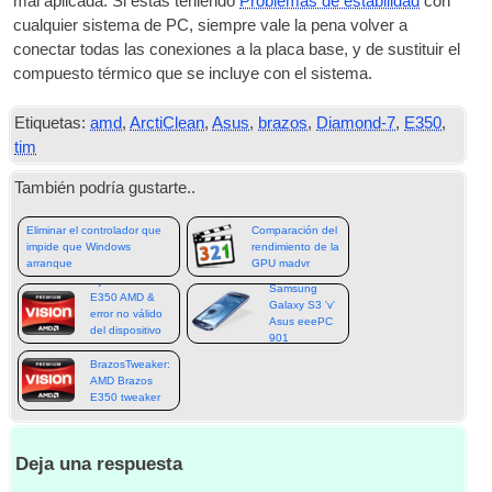
mal aplicada. Si estas teniendo
Problemas de estabilidad
con
cualquier sistema de PC, siempre vale la pena volver a
conectar todas las conexiones a la placa base, y de sustituir el
compuesto térmico que se incluye con el sistema.
Etiquetas:
amd
,
ArctiClean
,
Asus
,
brazos
,
Diamond-7
,
E350
,
tim
También podría gustarte..
Eliminar el controlador que
Comparación del
impide que Windows
rendimiento de la
arranque
GPU madvr
Fijo: Accidentes
Samsung
E350 AMD &
Galaxy S3 'v'
error no válido
Asus eeePC
del dispositivo
901
de arranque
BrazosTweaker:
AMD Brazos
E350 tweaker
Deja una respuesta