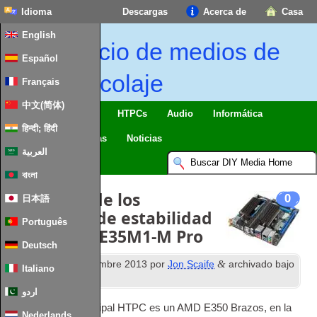
Idioma
Descargas
Acerca de
Casa
English
Inicio de medios de
Español
bricolaje
Français
中文(简体)
Casa inteligente & IO
HTPCs
Audio
Informática
हिन्दी; हिंदी
Móvil
TV
Guías
Noticias
العربية
বাংলা
La fijación de los
0
日本語
problemas de estabilidad
Português
con el Asus E35M1-M Pro
Deutsch
th
&
Publicado
15
Diciembre 2013
por
Jon Scaife
archivado bajo
Italiano
Misc Hardware
.
اردو
La base de mi principal
HTPC
es un AMD E350 Brazos, en la
Nederlands