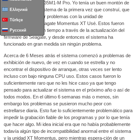
forma de un Asus E35M1-M Pro. Yo tenía un buen montón de
Ελληνικά
problemas con el sistema de la primera vez que construí, que
fueron causados ​​por problemas con la unidad de
Türkçe
almacenamiento Seagate Momentus XT Usé. Estos fueron
Русский
fijadas hace un buen tiempo a través de la actualización del
firmware de Seagate, y desde entonces el sistema ha
funcionado en gran medida sin ningún problema.
Acerca de 6 Meses atrás el sistema comenzó a problemas de
exhibición de nuevo, de vez en cuando se estrella y no
encontrar el dispositivo de arranque, otras veces ser lento
incluso con bajo ninguna
CPU
uso. Estos casos fueron lo
suficientemente raro que no les hice caso ya que tengo
pensado para actualizar el sistema en el próximo año o así de
todos modos. En el último 6 semanas más o menos, sin
embargo los problemas se pusieron mucho peor con
estrellarse diaria. Esto fue lo suficientemente problemático para
impedir la grabación fiable de los programas y por lo que tenía
que hacer algo. Mi idea inicial era que no había probablemente
todavía algún tipo de incompatibilidad anormal entre el sistema
y la unidad XT Momentus, pero mientras espera-ción de un