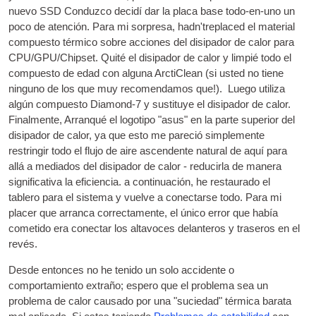
nuevo
SSD
Conduzco decidí dar la placa base todo-en-uno un
poco de atención. Para mi sorpresa, hadn'treplaced el material
compuesto térmico sobre acciones del disipador de calor para
CPU
/
GPU
/Chipset. Quité el disipador de calor y limpié todo el
compuesto de edad con alguna ArctiClean (si usted no tiene
ninguno de los que muy recomendamos que!). Luego utiliza
algún compuesto Diamond-7 y sustituye el disipador de calor.
Finalmente, Arranqué el logotipo "asus" en la parte superior del
disipador de calor, ya que esto me pareció simplemente
restringir todo el flujo de aire ascendente natural de aquí para
allá a mediados del disipador de calor - reducirla de manera
significativa la eficiencia. a continuación, he restaurado el
tablero para el sistema y vuelve a conectarse todo. Para mi
placer que arranca correctamente, el único error que había
cometido era conectar los altavoces delanteros y traseros en el
revés.
Desde entonces no he tenido un solo accidente o
comportamiento extraño; espero que el problema sea un
problema de calor causado por una "suciedad" térmica barata