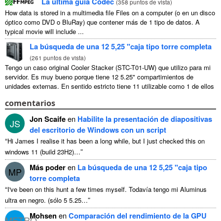
La última guía Códec
(
358 puntos de vista
)
How data is stored in a multimedia file Files on a computer
(o en un disco
óptico como DVD o BluRay) que contener más de 1 tipo de datos.
A
typical movie will include
...
La búsqueda de una 12 5,25 "caja tipo torre completa
(
261 puntos de vista
)
Tengo un caso original Cooler Stacker (STC-T01-UW) que utilizo para mi
servidor. Es muy bueno porque tiene 12 5.25" compartimientos de
unidades externas. En sentido estricto tiene 11 utilizable como 1 de ellos
...
comentarios
Jon Scaife
en
Habilite la presentación de diapositivas
JS
del escritorio de Windows con un script
“
Hi James I realise it has been a long while
,
but I just checked this on
”
windows
11 (
build 23H2
)…
Más poder
en
La búsqueda de una 12 5,25 "caja tipo
MP
torre completa
“
I've been on this hunt a few times myself
. Todavía tengo mi Aluminus
”
ultra en negro. (sólo 5 5.25…
Mohsen
en
Comparación del rendimiento de la GPU
METRO