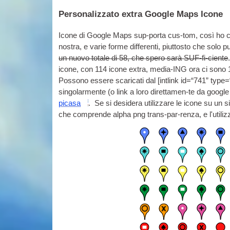
Personalizzato extra Google Maps Icone
Icone di Google Maps sup-porta cus-tom, così ho cre
nostra, e varie forme differenti, piuttosto che solo pu
un nuovo totale di 58, che spero sarà SUF-fi-ciente
icone, con 114 icone extra, media-ING ora ci sono 128
Possono essere scaricati dal [
int­link id=“741” type
singolarmente (o link a loro direttamen-te da google 
picasa
. Se si desidera utilizzare le icone su un
che comprende alpha png trans-par-renza, e l'utiliz