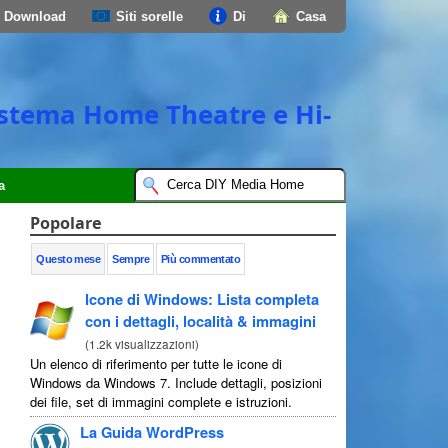
Download
Siti sorelle
Di
Casa
 sistema Home Theatre e Hi-
a
Popolare
Questo mese
Sempre
Più commentato
Icone di Windows: Lista completa
con i dettagli, località & immagini
(
1.2k visualizzazioni
)
Un elenco di riferimento per tutte le icone di
Windows da Windows 7. Include dettagli, posizioni
dei file, set di immagini complete e istruzioni.
La Guida WordPress