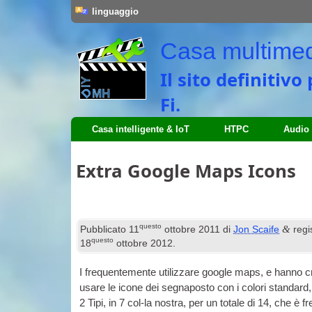
linguaggio
Casa multimedi
Il sito definitiv
Fi.
Casa intelligente & IoT
HTPC
Audio
Extra Google Maps Icons
questo
&
Pubblicato
11
ottobre 2011
di
Jon Scaife
regi
questo
18
ottobre 2012
.
I frequentemente utilizzare google maps, e hanno cr
usare le icone dei segnaposto con i colori standard, 
2 Tipi, in 7 col-la nostra, per un totale di 14, che è 