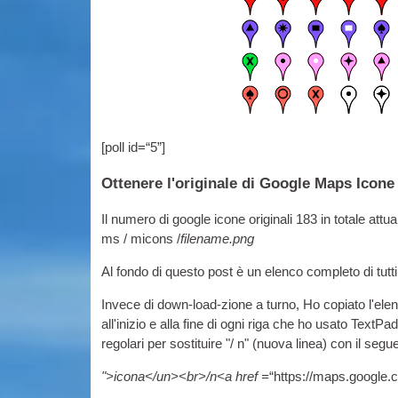
[
poll id=“5”
]
Ottenere l'originale di Google Maps Icone
Il numero di google icone originali 183 in totale attua
ms / micons /
filename.png
Al fondo di questo post è un elenco completo di tutti 
Invece di down-load-zione a turno, Ho copiato l'elenc
all'inizio e alla fine di ogni riga che ho usato TextP
regolari per sostituire "/ n" (nuova linea) con il segu
">icona</un><br>/n<a href =
“https://maps.google.c