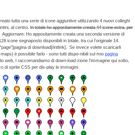
ato tutta una serie di icone aggiuntive utilizzando 4 nuovi colleghi
ntini, al centro.
In totale ho appositamente creata 44 icone extra, per
. Aggiornare: Ho appositamente creata una seconda versione di
 icone segnaposto disponibili in totale, tra cui l'originale 14.
=“page”
]pagina di download[/
intlink
]. Se invece volete scaricarli
maps) è possibile farlo - sono tutti dispo-nibili sul mio
pagina
 sito web, I raccomandiamo di down-load-zione l'immagine qui sotto,
zo di sprite CSS per dis-play le immagini