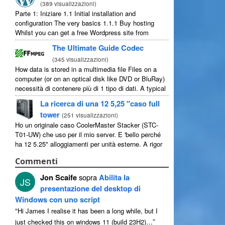
(
389 visualizzazioni
)
Parte 1: Iniziare 1.1
Initial installation and
configuration The very basics
1.1.1
Buy hosting
Whilst you can get a free Wordpress site from
wordpress.com
,
you lose some control and you
The Ultimate Guide Codec
have to serve their
...
(
345 visualizzazioni
)
How data is stored in a multimedia file Files on a
computer
(
or on an optical disk like DVD or BluRay
)
necessità di contenere più di 1 tipo di dati.
A typical
movie will include
...
La ricerca di una 12 5,25 "caso full
tower
(
251 visualizzazioni
)
Ho un originale caso CoolerMaster Stacker (STC-
T01-UW) che uso per il mio server. E 'bello perché
ha 12 5.25" alloggiamenti per unità esterne. A rigor
di termini ha 11 utilizzabile come 1 di loro ...
Commenti
Jon Scaife
sopra
Abilita la
JS
presentazione del desktop di
Windows con uno script
“
Hi James I realise it has been a long while
,
but I
”
just checked this on windows
11 (
build 23H2
)…