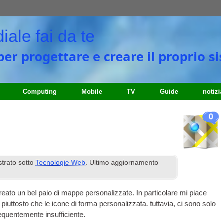
ale fai da te
o per progettare e creare il proprio
Computing
Mobile
TV
Guide
notizi
0
strato sotto
Tecnologie Web
. Ultimo aggiornamento
eato un bel paio di mappe personalizzate. In particolare mi piace
piuttosto che le icone di forma personalizzata. tuttavia, ci sono solo
frequentemente insufficiente.