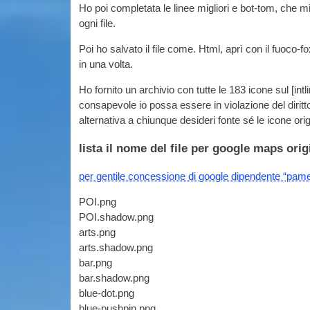
Ho poi completata le linee migliori e bot-tom, che mi
ogni file.
Poi ho salvato il file come. Html, aprì con il fuoco-
in una volta.
Ho fornito un archivio con tutte le 183 icone sul [
int
consapevole io possa essere in violazione del diritt
alternativa a chiunque desideri fonte sé le icone orig
lista il nome del file per google maps orig
per gentile concessione di google dipendente “pame
POI.png
POI.shadow.png
arts.png
arts.shadow.png
bar.png
bar.shadow.png
blue-dot.png
blue-pushpin.png