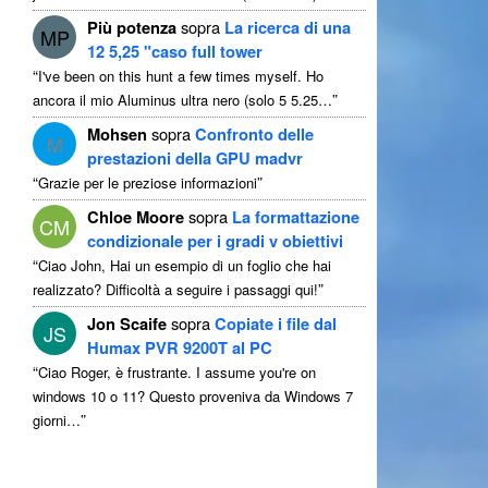
Più potenza
sopra
La ricerca di una
MP
12 5,25 "caso full tower
“
I've been on this hunt a few times myself
. Ho
”
ancora il mio Aluminus ultra nero (solo 5 5.25…
Mohsen
sopra
Confronto delle
M
prestazioni della GPU madvr
“
”
Grazie per le preziose informazioni
Chloe Moore
sopra
La formattazione
CM
condizionale per i gradi v obiettivi
“
Ciao John, Hai un esempio di un foglio che hai
”
realizzato? Difficoltà a seguire i passaggi qui!
Jon Scaife
sopra
Copiate i file dal
JS
Humax PVR 9200T al PC
“
Ciao Roger, è frustrante.
I assume you're on
windows
10 o 11? Questo proveniva da Windows 7
”
giorni…