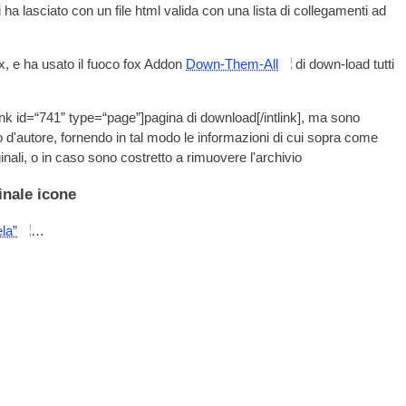
 ha lasciato con un file html valida con una lista di collegamenti ad
fox, e ha usato il fuoco fox Addon
Down-Them-All
di down-load tutti
­link id=“741” type=“page”
]pagina di download[/
intlink
], ma sono
o d'autore, fornendo in tal modo le informazioni di cui sopra come
inali, o in caso sono costretto a rimuovere l'archivio
inale icone
la”
…