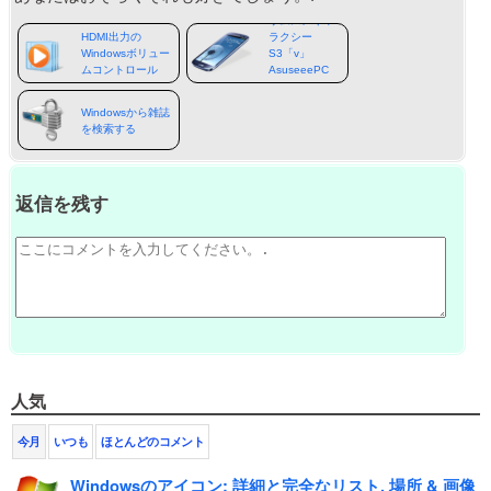
サムスンギャ
HDMI出力の
ラクシー
Windowsボリュー
S3「v」
ムコントロール
AsuseeePC
901
Windowsから雑誌
を検索する
返信を残す
人気
今月
いつも
ほとんどのコメント
Windowsのアイコン: 詳細と完全なリスト, 場所 & 画像