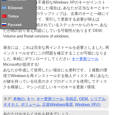
それは非正規または不適切なWindows XPのキーがインスト
Ελληνικά
ールされているを発見した場合は, あなたが正当なキーとキー
を更新したい, 秒針のラップトップは、企業のキーと一緒にイ
Türkçe
ンストールされていて、実行して更新する必要が例えば
Русский
OEM
まだそれに接続されているステッカーからのキー, あな
たが間の切り替え問題にしている可能性があります
OEM
,
Volume and Retail ver­sions of windows
.
過去には、これは完全な再インストールを必要としました, 再
インストールせずにこの問題を修正することが可能になりま
した. 単純にダウンロードしてください
キー更新ツール
Microsoftが提供する!
あなたが作成して使用したい場合にも便利です。 1 複数の環
境でWindowsを再インストールする無人ディスク. 単にあなた
が鍵を持っている任意のタイプのディスクを使用してディス
クを構築し、マシンの正しいキーのキーを更新 / 環境.
タグ:
本物の
,
キー
,
キー更新ツール
,
非純正
,
OEM
,
シリアル
,
オオカミ
,
ボリューム
,
正規Windows推奨
,
Windows XPの
あなたはおそらくそれも好きでしょう。.