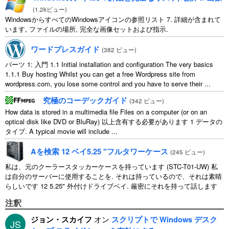
(
1.2kビュー
)
WindowsからすべてのWindowsアイコンの参照リスト 7. 詳細が含まれて
います, ファイルの場所, 完全な画像セットおよび指示.
ワードプレスガイド
(
382 ビュー
)
パーツ 1: 入門 1.1
Initial installation and configuration The very basics
1.1.1
Buy hosting Whilst you can get a free Wordpress site from
wordpress.com
,
you lose some control and you have to serve their
...
究極のコーデックガイド
(
342 ビュー
)
How data is stored in a multimedia file Files on a computer
(
or on an
optical disk like DVD or BluRay
) 以上含有する必要があります 1 データの
タイプ.
A typical movie will include
...
Aを検索 12 ベイ5.25 "フルタワーケース
(
245 ビュー
)
私は、元のクーラースタッカーケースを持っています (STC-T01-UW) 私
は自分のサーバーに使用することを. それは持っているので、それは素晴
らしいです 12 5.25" 外付けドライブベイ. 厳密にそれを持って話します
11 使用可能 1 そのうちの ...
注釈
ジョン・スカイフ
オン
スクリプトで Windows デスク
JS