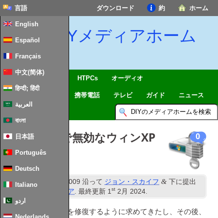
言語
ダウンロード
約
ホーム
English
DIYメディアホーム
Español
Français
中文(简体)
SmartHome & IoTを
HTPCs
オーディオ
हिन्दी; हिंदी
コンピューティング
携帯電話
テレビ
ガイド
ニュース
العربية
বাংলা
本物のキーで無効なウィンXP
0
日本語
キーの交換
Português
Deutsch
NS
&
公開済み
10
8月 2009
沿って
ジョン・スカイフ
下に提出
Italiano
st
その他のソフトウェア
. 最終更新
1
2月 2024
.
اردو
あなたは今までPCを修復するように求めてきたし、その後、
Nederlands