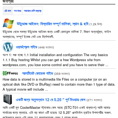
জনপ্রিয়
এই মাস
সব সময়
সবথেকে বেশি মন্তব্য
উইন্ডোজ আইকন: বিস্তারিত সম্পূর্ণ তালিকা, স্থান & ছবি
(
1.2k ভিউ
)
উইন্ডোজ থেকে সমস্ত উইন্ডোজ আইকন জন্য একটি রেফারেন্স তালিকা 7. বিবরণ অন্তর্ভুক্ত, ফাইল
অবস্থানের, সম্পূর্ণ ইমেজ সেট এবং নির্দেশাবলী.
ওয়ার্ডপ্রেস গাইড
(
446 মতামত
)
অংশ 1: শুরু হচ্ছে 1.1
Initial installation and configuration The very basics
1.1.1
Buy hosting Whilst you can get a free Wordpress site from
wordpress.com
,
you lose some control and you have to serve their
...
আলটিমেট কোডেক গাইড
(
359 মতামত
)
How data is stored in a multimedia file Files on a computer
(
or on an
optical disk like DVD or BluRay
)
need to contain more than
1
type of data
.
A typical movie will include
...
একটি জন্য অনুসন্ধান 12 বে 5.25 ″ পূর্ণ টাওয়ার কেস
(
271 মতামত
)
আমি একটি মূল CoolerMaster স্ট্যাকার কেস আছে (STC-T01-একই বাক্যাংশ) আমি আমার
সার্ভারের জন্য ব্যবহার. এটা বড় কারণ এটি হয়েছে 12 5.25" এক্সটার্নাল ড্রাইভ উপসাগরীয় অঞ্চল.
কঠোরভাবে বলতে এটা আছে 11 ব্যবহারযোগ্য যেমন 1 তাদের মধ্যে ...