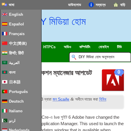
ভাষা
ডাউনলোড
সম্বন্ধে
বাড়ি
English
DIY মিডিয়া হোম
Español
Français
中文(简体)
SmartHome & IOT
HTPCs
অডিও
কম্পিউটিং
মোবাইল
টিভি
हिन्दी; हिंदी
ইসলাম
খবর
العربية
অ্যাডোবি অ্যাপ্লিকেশন ম্যানেজার আপডেট
0
বাংলা
পুনরুদ্ধার
日本語
Português
ম
&
প্রকাশিত
6
নভেম্বর 2013
দ্বারা
জন Scaife
অধীনে দায়ের করা
বিবিধ
Deutsch
সফটওয়্যার
.
Italiano
একটি সাম্প্রতিক আপডেটে Cre-এ Ive সুইট 6
Adobe have changed the
اردو
func­tion­al­ity of the Applic­a­tion Man­ager. This used to launch the
same Applic­a­tion Updates win­dow that is avail­able when
Nederlands