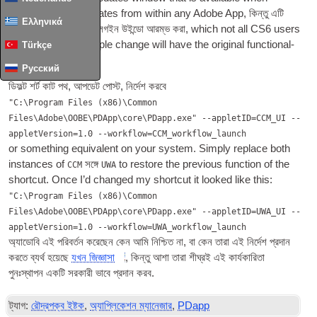
select­ing Help
:
Updates from with­in any Adobe App
, কিন্তু এটি
Ελληνικά
এখন ক্রিয়েটিভ মেঘ জন্য লগইন উইন্ডো আরম্ভ করা,
which not all CS6 users
have or want. A simple change will have the ori­gin­al func­tion­al­
Türkçe
ity restored
Русский
ডিফল্ট শর্ট কাট পথ, আপডেট পোস্ট, নির্দেশ করবে
"C:\Program Files (x86)\Common
Files\Adobe\OOBE\PDApp\core\PDapp.exe" --appletID=CCM_UI --
appletVersion=1.0 --workflow=CCM_workflow_launch
or some­thing equi­val­ent on your sys­tem. Simply replace both
instances of
সঙ্গে
to restore the pre­vi­ous func­tion of the
CCM
UWA
short­cut. Once I’d changed my short­cut it looked like this
:
"C:\Program Files (x86)\Common
Files\Adobe\OOBE\PDApp\core\PDapp.exe" --appletID=UWA_UI --
appletVersion=1.0 --workflow=UWA_workflow_launch
অ্যাডোবি এই পরিবর্তন করেছেন কেন আমি নিশ্চিত না, বা কেন তারা এই নির্দেশ প্রদান
করতে ব্যর্থ হয়েছে
যখন জিজ্ঞাসা
, কিন্তু আশা তারা শীঘ্রই এই কার্যকারিতা
পুনঃস্থাপন একটি সরকারী ভাবে প্রদান করব.
ট্যাগ:
রৌদ্রপক্ব ইষ্টক
,
অ্যাপ্লিকেশন ম্যানেজার
,
PDapp