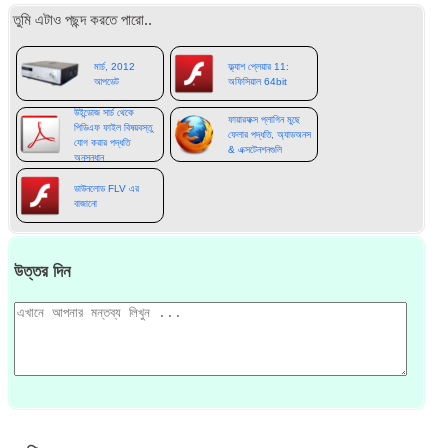
তুমি এটাও পছন্দ করতে পারো..
মার্চ, 2012
ফ্ল্যাশ প্লেয়ার 11:
আপডেট
অফিসিয়াল 64bit
উইন্ডোজ সার্চ থেকে
ফায়ারফক্স প্লাগিন মুছে
পিডিএফ ফাইল বিষয়বস্তু
ফেলার পদ্ধতি, অ্যাডঅনস
যোগ করার পদ্ধতি
& এক্সটেনশনগুলি
অনুসন্ধান
ডাউনলোড FLV এর
বাজানো
উত্তর দিন