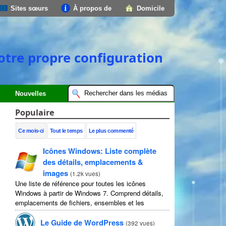
Sites sœurs
À propos de
Domicile
votre propre configuration
Nouvelles
Populaire
Ce mois-ci
Tout le temps
Le plus commenté
Icônes Windows: Liste complète
des détails, emplacements &
images
(
1.2k vues
)
Une liste de référence pour toutes les icônes
Windows à partir de Windows 7. Comprend détails,
emplacements de fichiers, ensembles et les
instructions d'image complets.
Le Guide de WordPress
(
392 vues
)