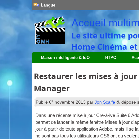
Langue
Accueil multim
Le site ultime po
Home Cinéma et S
Maison intelligente & IdO
HTPC
Aco
Restaurer les mises à jour
Manager
e
&
Publié
6
novembre 2013
par
Jon Scaife
déposé 
Dans une récente mise à jour Cre-à-ive Suite 6 Adob
permet de lancer la même fenêtre Mises à jour d'appl
jour à partir de toute application Adobe, mais il se
ne sont pas tous les utilisateurs CS6 ont ou veulen