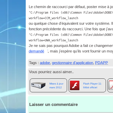
Le chemin de raccourci par défaut, poster mise à jou
"C:\Program Files (x86)\Common Files\Adobe\OOBE
workflow=CCM_workflow_launch
ou quelque chose d'équivalent sur votre système. I
fonction précédente du raccourci. Une fois que j'av
"C:\Program Files (x86)\Common Files\Adobe\OOBE
workflow=UWA_workflow_launch
Je ne sais pas pourquoi Adobe a fait ce changement,
demandé
, mais j'espère qu'ils vont fournir un moy
Tags :
adobe
,
gestionnaire d'application
,
PDAPP
Vous pourriez aussi aimer..
Mises à jour
Flash Player 11:
mars 2012
64bit officiel
Laisser un commentaire