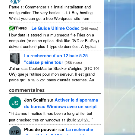
Partie 1: Commencer 1.1
Initial installation and
configuration The very basics
1.1.1
Buy hosting
Whilst you can get a free Wordpress site from
wordpress.com
,
you lose some control and you
Le Guide Ultime Codec
(
349 vues
)
have to serve their
...
How data is stored in a multimedia file Files on a
computer
(
or on an optical disk like DVD or BluRay
)
doivent contenir plus 1 type de données.
A typical
movie will include
...
La recherche d'un 12 baie 5.25
"caisse pleine tour
(
258 vues
)
J'ai un cas CoolerMaster Stacker d'origine (STC-T01-
UW) que je l'utilise pour mon serveur. Il est grand
parce qu'il a 12 5.25" baies d'unités externes. Au
sens strict, il a 11 utilisable comme 1 d'eux ...
commentaires
Jon Scaife
sur
Activer le diaporama
JS
du bureau Windows avec un script
“
Hi James I realise it has been a long while
,
but I
”
just checked this on windows
11 (
build 23H2
)…
Plus de pouvoir
sur
La recherche
MP