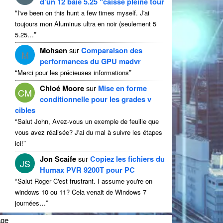
d'un 12 baie 5.25 "caisse pleine tour
“
I've been on this hunt a few times myself
. J'ai
toujours mon Aluminus ultra en noir (seulement 5
”
5.25…
Mohsen
sur
Comparaison des
M
performances du GPU madvr
“
”
Merci pour les précieuses informations
Chloé Moore
sur
Mise en forme
CM
conditionnelle pour les grades v
cibles
“
Salut John, Avez-vous un exemple de feuille que
vous avez réalisée? J'ai du mal à suivre les étapes
”
ici!
Jon Scaife
sur
Copiez les fichiers du
JS
Humax PVR 9200T pour PC
“
Salut Roger C'est frustrant.
I assume you're on
windows
10 ou 11? Cela venait de Windows 7
”
journées…
age