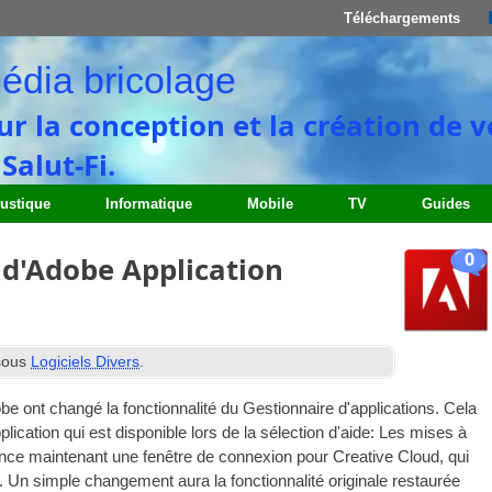
Téléchargements
édia bricolage
ur la conception et la création de 
alut-Fi.
ustique
Informatique
Mobile
TV
Guides
0
 d'Adobe Application
sous
Logiciels Divers
.
e ont changé la fonctionnalité du Gestionnaire d'applications. Cela
ication qui est disponible lors de la sélection d'aide: Les mises à
 lance maintenant une fenêtre de connexion pour Creative Cloud, qui
t. Un simple changement aura la fonctionnalité originale restaurée