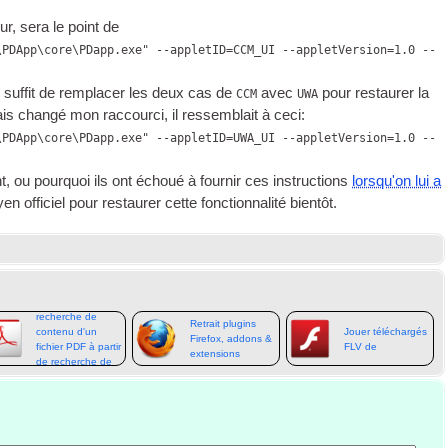
r, sera le point de
\PDApp\core\PDapp.exe" --appletID=CCM_UI --appletVersion=1.0 --
l suffit de remplacer les deux cas de
avec
pour restaurer la
CCM
UWA
ais changé mon raccourci, il ressemblait à ceci:
\PDApp\core\PDapp.exe" --appletID=UWA_UI --appletVersion=1.0 --
 ou pourquoi ils ont échoué à fournir ces instructions
lorsqu'on lui a
en officiel pour restaurer cette fonctionnalité bientôt.
Ajout de la
recherche de
Retrait plugins
contenu d'un
Jouer téléchargés
Firefox, addons &
fichier PDF à partir
FLV de
extensions
de recherche de
Windows