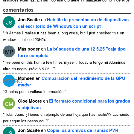
...
comentarios
Jon Scaife
en
Habilite la presentación de diapositivas
JS
del escritorio de Windows con un script
“
Hi James I realise it has been a long while
,
but I just checked this on
”
windows
11 (
build 23H2
)…
Más poder
en
La búsqueda de una 12 5,25 "caja tipo
MP
torre completa
“
I've been on this hunt a few times myself
. Todavía tengo mi Aluminus
”
ultra en negro. (sólo 5 5.25…
Mohsen
en
Comparación del rendimiento de la GPU
METRO
madvr
“
”
Gracias por la valiosa información.
Cloe Moore
en
El formato condicional para los grados
CM
v objetivos
“
Hola, Juan, ¿Tienes un ejemplo de una hoja que has hecho?? Luchando
”
por seguir los pasos aquí!
Jon Scaife
en
Copie los archivos de Humax PVR
JS