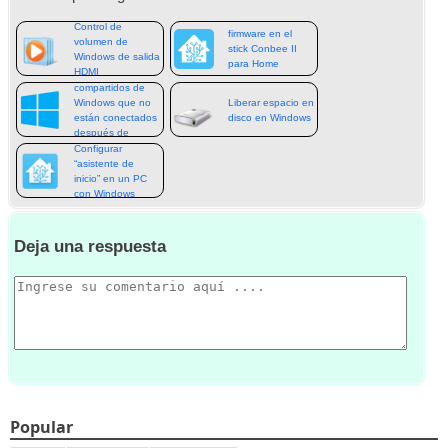
Actualización de
Control de
firmware en el
volumen de
stick Conbee II
Windows de salida
para Home
HDMI
recursos
Assistant
compartidos de
Windows que no
Liberar espacio en
están conectados
disco en Windows
después de
despertar fijos
Configurar
“asistente de
inicio” en un PC
con Windows
Deja una respuesta
Popular