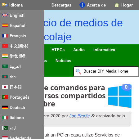
Idioma
Descargas
Acerca de
Hogar
English
Inicio de medios de
Español
bricolaje
Français
中文(简体)
Casa inteligente & IO
HTPCs
Audio
Informática
हिन्दी; हिंदी
Móvil
TV
Guías
Noticias
العربية
বাংলা
secuencia de comandos para
0
日本語
crear y recursos compartidos
Português
de red nombre
Deutsch
th
&
Publicado
13
Febrero 2020
por
Jon Scaife
archivado bajo
Italiano
Ventanas
.
اردو
Al actualizar o sustituir un PC en casa utilizo Servicios de
Nederlands