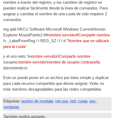
nombre a través del registro, y los cambios de registro se
pueden realizar fácilmente desde la línea de comandos. Para
asignar y cambiar el nombre de una cuota de sólo requiere 2
comandos
reg add HKCU Software Microsoft Windows CurrentVersion
Explorer MountPoints2 ##
nombre-servidor
#
Compartir-nombre
/v _LabelFromReg / t REG_SZ / f / d "
Nombre que se utilizará
para la cuota
"
y el uso neto: \\
nombre-servidor
\
Compartir-nombre
/usuario:
nombre-servidor
\
nombre de usuario
contraseña
/persistente:sí
Esto se puede poner en un archivo por lotes simple y duplicar
para cada recurso compartido que desee asignar. Viola: no
más nombres desagradables para las redes compartidas
Etiquetas:
puntos de montaje
,
net use
,
red
,
cuota
,
unc
,
ventanas
También podría gustarte..