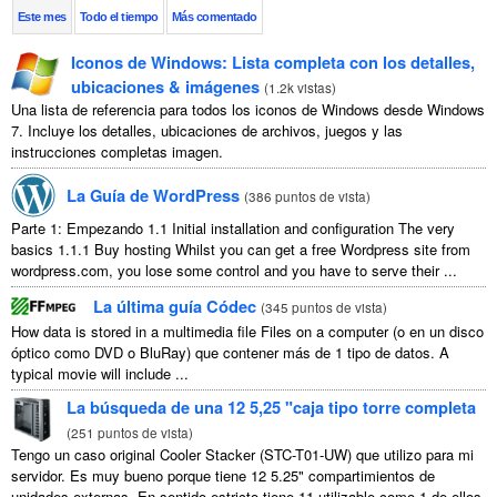
Este mes
Todo el tiempo
Más comentado
Iconos de Windows: Lista completa con los detalles,
ubicaciones & imágenes
(
1.2k vistas
)
Una lista de referencia para todos los iconos de Windows desde Windows
7. Incluye los detalles, ubicaciones de archivos, juegos y las
instrucciones completas imagen.
La Guía de WordPress
(
386 puntos de vista
)
Parte 1: Empezando 1.1
Initial installation and configuration The very
basics
1.1.1
Buy hosting Whilst you can get a free Wordpress site from
wordpress.com
,
you lose some control and you have to serve their
...
La última guía Códec
(
345 puntos de vista
)
How data is stored in a multimedia file Files on a computer
(o en un disco
óptico como DVD o BluRay) que contener más de 1 tipo de datos.
A
typical movie will include
...
La búsqueda de una 12 5,25 "caja tipo torre completa
(
251 puntos de vista
)
Tengo un caso original Cooler Stacker (STC-T01-UW) que utilizo para mi
servidor. Es muy bueno porque tiene 12 5.25" compartimientos de
unidades externas. En sentido estricto tiene 11 utilizable como 1 de ellos