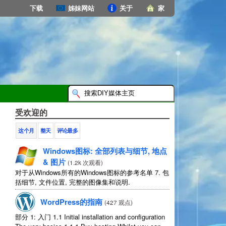
下载
姊妹网站
关于
家
受欢迎的
这个月
整天
评论最多
Windows图标: 全部列表与细节, 地点
& 图片
(
1.2k 次观看
)
对于从Windows所有的Windows图标的参考名单 7. 包
括细节, 文件位置, 完整的图像集和说明.
WordPress的指南
(
427 观点
)
部分 1: 入门 1.1
Initial installation and configuration