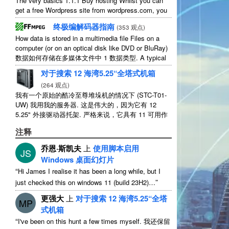
The very basics
1.1.1
Buy hosting Whilst you can
get a free Wordpress site from wordpress.com
,
you
lose some control and you have to serve their
...
终极编解码器指南
(
353 观点
)
How data is stored in a multimedia file Files on a
computer
(
or on an optical disk like DVD or BluRay
)
数据如何存储在多媒体文件中 1 数据类型.
A typical
movie will include
...
对于搜索 12 海湾5.25“全塔式机箱
(
264 观点
)
我有一个原始的酷冷至尊堆垛机的情况下 (STC-T01-
UW) 我用我的服务器. 这是伟大的，因为它有 12
5.25" 外接驱动器托架. 严格来说，它具有 11 可用作
1 他们之中 ...
注释
乔恩·斯凯夫
上
使用脚本启用
JS
Windows 桌面幻灯片
“
Hi James I realise it has been a long while
,
but I
”
just checked this on windows
11 (
build 23H2
)…
更强大
上
对于搜索 12 海湾5.25“全塔
MP
式机箱
“
I've been on this hunt a few times myself
. 我还保留