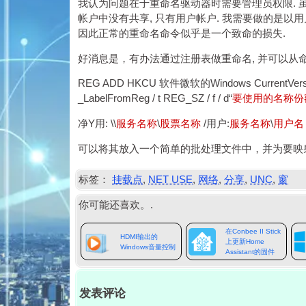
我认为问题在于重命名驱动器时需要管理员权限.
帐户中没有共享, 只有用户帐户. 我需要做的是以
因此正常的重命名命令似乎是一个致命的损失.
好消息是，有办法通过注册表做重命名, 并可以从命
REG ADD HKCU 软件微软的Windows CurrentVersion
_LabelFromReg / t REG_SZ / f / d“
要使用的名称份
净Y用: \\
服务名称
\
股票名称
/用户:
服务名称
\
用户名
可以将其放入一个简单的批处理文件中，并为要映射
标签：
挂载点
,
NET USE
,
网络
,
分享
,
UNC
,
窗
你可能还喜欢。.
在Conbee II Stick
HDMI输出的
上更新Home
Windows音量控制
Assistant的固件
发表评论