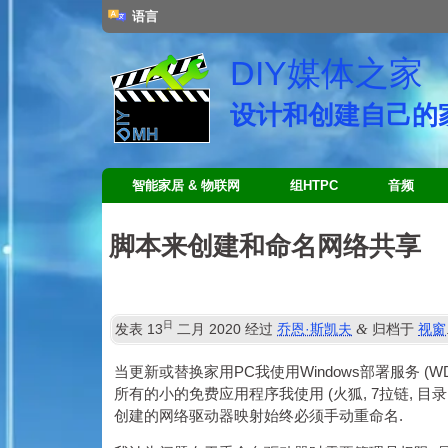
语言
DIY媒体之家
设计和创建自己的家
智能家居 & 物联网
组HTPC
音频
脚本来创建和命名网络共享
日
&
发表
13
二月 2020
经过
乔恩·斯凯夫
归档于
视窗
当更新或替换家用PC我使用Windows部署服务 (W
所有的小的免费应用程序我使用 (火狐, 7拉链, 目
创建的网络驱动器映射始终必须手动重命名.