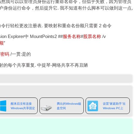
 虽然我可以以管理员身份运行重命名命令，但似乎失败，因为管理员
用户身份运行命令，然后提升它. 我不知道有什么脚本可以做到这一点,
令行轻松更改注册表. 要映射和重命名份额只需要 2 命令
 Explorer中 MountPoints2 ##
服务名称
#
股票名称
/v
额
”
密码
/一贯:是的
的每个共享重复. 中提琴-网络共享不再丑陋
醒来后没有连接
腾出的Windows磁
设置“家庭助手”在
Windows共享固定
盘空间
Windows PC上