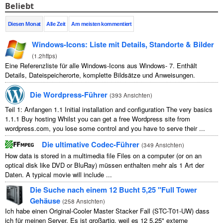
Beliebt
Diesen Monat
Alle Zeit
Am meisten kommentiert
Windows-Icons: Liste mit Details, Standorte & Bilder
(
1.2https
)
Eine Referenzliste für alle Windows-Icons aus Windows- 7. Enthält
Details, Dateispeicherorte, komplette Bildsätze und Anweisungen.
Die Wordpress-Führer
(
393 Ansichten
)
Teil 1: Anfangen 1.1
Initial installation and configuration The very basics
1.1.1
Buy hosting Whilst you can get a free Wordpress site from
wordpress.com
,
you lose some control and you have to serve their
...
Die ultimative Codec-Führer
(
349 Ansichten
)
How data is stored in a multimedia file Files on a computer
(
or on an
optical disk like DVD or BluRay
) müssen enthalten mehr als 1 Art der
Daten.
A typical movie will include
...
Die Suche nach einem 12 Bucht 5,25 "Full Tower
Gehäuse
(
258 Ansichten
)
Ich habe einen Original-Cooler Master Stacker Fall (STC-T01-UW) dass
ich für meinen Server. Es ist großartig, weil es 12 5.25" externe