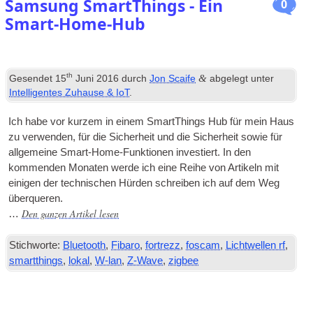
Samsung SmartThings - Ein
0
Smart-Home-Hub
th
&
Gesendet
15
Juni 2016
durch
Jon Scaife
abgelegt unter
Intelligentes Zuhause & IoT
.
Ich habe vor kurzem in einem SmartThings Hub für mein Haus
zu verwenden, für die Sicherheit und die Sicherheit sowie für
allgemeine Smart-Home-Funktionen investiert. In den
kommenden Monaten werde ich eine Reihe von Artikeln mit
einigen der technischen Hürden schreiben ich auf dem Weg
überqueren.
Den ganzen Artikel lesen
…
Stichworte:
Bluetooth
,
Fibaro
,
fortrezz
,
foscam
,
Lichtwellen rf
,
smartthings
,
lokal
,
W-lan
,
Z-Wave
,
zigbee