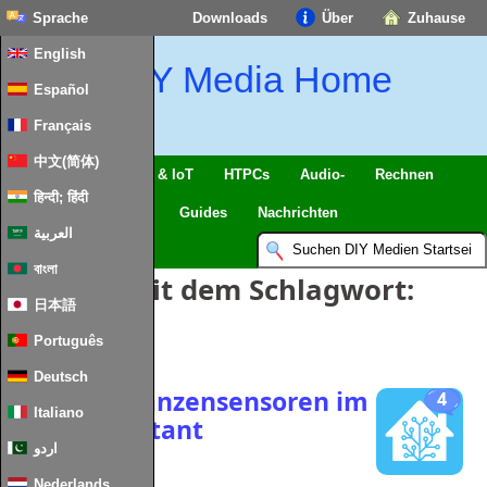
Sprache
Downloads
Über
Zuhause
English
DIY Media Home
Español
Français
中文(简体)
Intelligentes Zuhause & IoT
HTPCs
Audio-
Rechnen
हिन्दी; हिंदी
Handy
Fernseher
Guides
Nachrichten
العربية
বাংলা
Einträge mit dem Schlagwort:
日本語
Bluetooth
Português
Deutsch
MiFlora Pflanzensensoren im
4
Italiano
Home Assistant
اردو
Nederlands