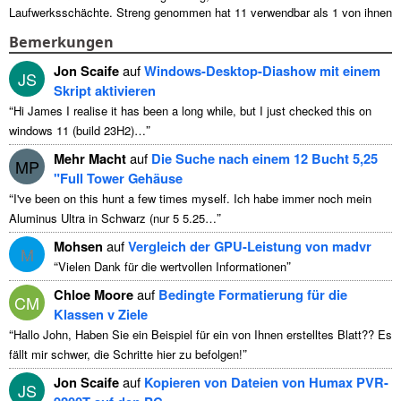
Laufwerksschächte. Streng genommen hat 11 verwendbar als 1 von ihnen
...
Bemerkungen
Jon Scaife
auf
Windows-Desktop-Diashow mit einem
JS
Skript aktivieren
“
Hi James I realise it has been a long while
,
but I just checked this on
”
windows
11 (
build 23H2
)…
Mehr Macht
auf
Die Suche nach einem 12 Bucht 5,25
MP
"Full Tower Gehäuse
“
I've been on this hunt a few times myself
. Ich habe immer noch mein
”
Aluminus Ultra in Schwarz (nur 5 5.25…
Mohsen
auf
Vergleich der GPU-Leistung von madvr
M
“
”
Vielen Dank für die wertvollen Informationen
Chloe Moore
auf
Bedingte Formatierung für die
CM
Klassen v Ziele
“
Hallo John, Haben Sie ein Beispiel für ein von Ihnen erstelltes Blatt?? Es
”
fällt mir schwer, die Schritte hier zu befolgen!
Jon Scaife
auf
Kopieren von Dateien von Humax PVR-
JS