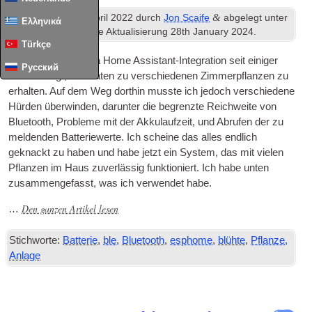
th
&
Veröffentlicht
20
April 2022
durch
Jon Scaife
abgelegt unter
Ελληνικά
Heimassistent
. Letzte Aktualisierung
28
th January
2024
.
Türkçe
Ich habe die MiFlora Home Assistant-Integration seit einiger
Русский
Zeit verklagt, um Daten zu verschiedenen Zimmerpflanzen zu
erhalten. Auf dem Weg dorthin musste ich jedoch verschiedene
Hürden überwinden, darunter die begrenzte Reichweite von
Bluetooth, Probleme mit der Akkulaufzeit, und Abrufen der zu
meldenden Batteriewerte. Ich scheine das alles endlich
geknackt zu haben und habe jetzt ein System, das mit vielen
Pflanzen im Haus zuverlässig funktioniert. Ich habe unten
zusammengefasst, was ich verwendet habe.
Den ganzen Artikel lesen
…
Stichworte:
Batterie
,
ble
,
Bluetooth
,
esphome
,
blühte
,
Pflanze,
Anlage