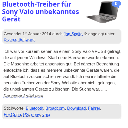
Bluetooth-Treiber für
0
Sony Vaio unbekanntes
Gerät
st
&
Gesendet
1
Januar 2014
durch
Jon Scaife
abgelegt unter
Diverse Software
.
Ich war vor kurzem sehen an einem Sony Vaio VPCSB gefragt,
die auf jedem Windows-Start neue Hardware wurde erkennen.
Die Maschine arbeitet ansonsten gut. Bei näherer Betrachtung
entdeckte ich, dass es mehrere unbekannte Geräte waren, die
auf Bluetooth zu sein schien verwandt. Ich neu installierte die
neuesten Treiber von der Sony-Website aber nicht gelungen,
die unbekannten Geräte zu löschen. Die Suche war. .....
Den ganzen Artikel lesen
Stichworte:
Bluetooth
,
Broadcom
,
Download
,
Fahrer
,
FoxConn
,
PS
,
sony
,
vaio