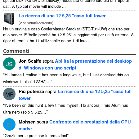
optical disk like DVD or BluRay
) necessità di contenere più di 1 tipo di
dati.
A typical movie will include
...
La ricerca di una 12 5,25 "caso full tower
(
273 visualizzazioni
)
Ho un originale caso CoolerMaster Stacker (STC-T01-UW) che uso per il
mio server. E 'bello perché ha 12 5.25" alloggiamenti per unità esterne. A
rigor di termini ha 11 utilizzabile come 1 di loro ...
Commenti
Jon Scaife
sopra
Abilita la presentazione del desktop
JS
di Windows con uno script
“
Hi James I realise it has been a long while
,
but I just checked this on
”
windows
11 (
build 23H2
)…
Più potenza
sopra
La ricerca di una 12 5,25 "caso full
MP
tower
“
I've been on this hunt a few times myself
. Ho ancora il mio Aluminus
”
ultra nero (solo 5 5.25…
Mohsen
sopra
Confronto delle prestazioni della GPU
M
madvr
“
”
Grazie per le preziose informazioni