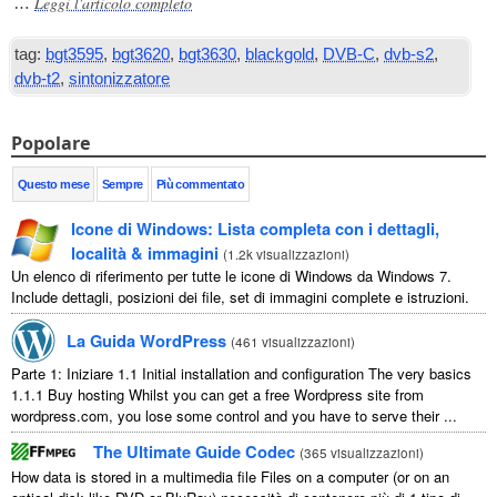
Leggi l'articolo completo
…
tag:
bgt3595
,
bgt3620
,
bgt3630
,
blackgold
,
DVB-C
,
dvb-s2
,
dvb-t2
,
sintonizzatore
Popolare
Questo mese
Sempre
Più commentato
Icone di Windows: Lista completa con i dettagli,
località & immagini
(
1.2k visualizzazioni
)
Un elenco di riferimento per tutte le icone di Windows da Windows 7.
Include dettagli, posizioni dei file, set di immagini complete e istruzioni.
La Guida WordPress
(
461 visualizzazioni
)
Parte 1: Iniziare 1.1
Initial installation and configuration The very basics
1.1.1
Buy hosting Whilst you can get a free Wordpress site from
wordpress.com
,
you lose some control and you have to serve their
...
The Ultimate Guide Codec
(
365 visualizzazioni
)
How data is stored in a multimedia file Files on a computer
(
or on an