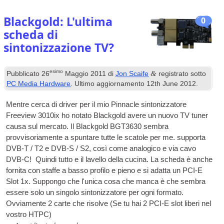
Blackgold: L'ultima
0
scheda di
sintonizzazione TV?
esimo
&
Pubblicato
26
Maggio 2011
di
Jon Scaife
registrato sotto
PC Media Hardware
. Ultimo aggiornamento
12
th June
2012
.
Mentre cerca di driver per il mio Pinnacle sintonizzatore
Freeview 3010ix ho notato Blackgold avere un nuovo
TV
tuner
causa sul mercato. Il Blackgold BGT3630 sembra
provvisoriamente a spuntare tutte le scatole per me. supporta
DVB
-T / T2 e
DVB
-S / S2, così come analogico e via cavo
DVB
-C! Quindi tutto e il lavello della cucina. La scheda è anche
fornita con staffe a basso profilo e pieno e si adatta un
PCI
-E
Slot 1x. Suppongo che l'unica cosa che manca è che sembra
essere solo un singolo sintonizzatore per ogni formato.
Ovviamente 2 carte che risolve (Se tu hai 2 PCI-E slot liberi nel
vostro
HTPC
)