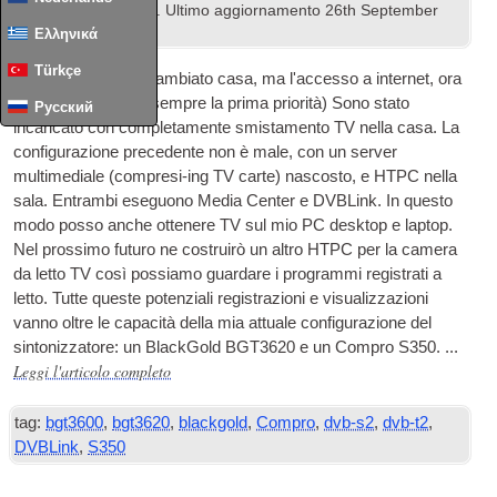
PC Media Hardware
. Ultimo aggiornamento
26
th September
2012
.
Ελληνικά
Türkçe
Recentemente ho cambiato casa, ma l'accesso a internet, ora
che ho ripristinato (sempre la prima priorità) Sono stato
Русский
incaricato con completamente smistamento
TV
nella casa. La
configurazione precedente non è male, con un server
multimediale (compresi-ing
TV
carte) nascosto, e
HTPC
nella
sala. Entrambi eseguono Media Center e DVBLink. In questo
modo posso anche ottenere
TV
sul mio PC desktop e laptop.
Nel prossimo futuro ne costruirò un altro
HTPC
per la camera
da letto
TV
così possiamo guardare i programmi registrati a
letto. Tutte queste potenziali registrazioni e visualizzazioni
vanno oltre le capacità della mia attuale configurazione del
sintonizzatore: un BlackGold BGT3620 e un Compro S350. ...
Leggi l'articolo completo
tag:
bgt3600
,
bgt3620
,
blackgold
,
Compro
,
dvb-s2
,
dvb-t2
,
DVBLink
,
S350