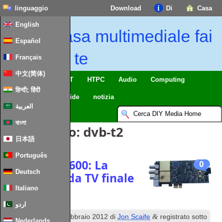
linguaggio
Download
Di
Casa
English
Casa multimediale fai
Español
da te
Français
中文(简体)
Casa intelligente & IoT
HTPC
Audio
Computing
हिन्दी; हिंदी
Mobile
TV
Guide
notizia
العربية
বাংলা
Tag Articolo:
dvb-t2
日本語
Português
Blackgold 3600: La
0
Deutsch
nuova scheda TV finale
Italiano
اردو
esimo
&
Pubblicato
14
febbraio 2012
di
Jon Scaife
registrato sotto
Nederlands