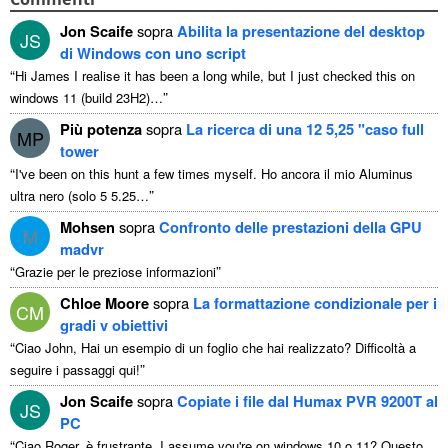
Jon Scaife
sopra
Abilita la presentazione del desktop
JS
di Windows con uno script
“
Hi James I realise it has been a long while
,
but I just checked this on
”
windows
11 (
build 23H2
)…
Più potenza
sopra
La ricerca di una 12 5,25 "caso full
MP
tower
“
I've been on this hunt a few times myself
. Ho ancora il mio Aluminus
”
ultra nero (solo 5 5.25…
Mohsen
sopra
Confronto delle prestazioni della GPU
M
madvr
“
”
Grazie per le preziose informazioni
Chloe Moore
sopra
La formattazione condizionale per i
CM
gradi v obiettivi
“
Ciao John, Hai un esempio di un foglio che hai realizzato? Difficoltà a
”
seguire i passaggi qui!
Jon Scaife
sopra
Copiate i file dal Humax PVR 9200T al
JS
PC
“
Ciao Roger, è frustrante.
I assume you're on windows
10 o 11? Questo