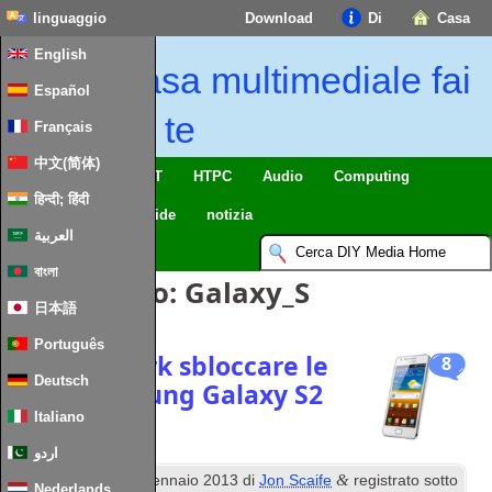
linguaggio
Download
Di
Casa
English
Casa multimediale fai
Español
da te
Français
中文(简体)
Casa intelligente & IoT
HTPC
Audio
Computing
हिन्दी; हिंदी
Mobile
TV
Guide
notizia
العربية
বাংলা
Tag Articolo:
Galaxy_S
日本語
Português
Sim Network sbloccare le
8
Deutsch
i9100 Samsung Galaxy S2
Italiano
اردو
esimo
&
Pubblicato
13
gennaio 2013
di
Jon Scaife
registrato sotto
Nederlands