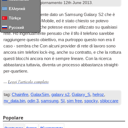
Androide
. Ultimo aggiornamento
12
th June
2013
.
Ελληνικά
Mi è stato recentemente dato un Samsung Galaxy S2 che è
Türkçe
stata bloccata per T-Mobile, ed è stato chiesto se potevo
sbloccarlo in modo che potesse essere utilizzato su qualsiasi
Русский
rete. Ho ingenuamente pensato che il tifo il telefono sarebbe
raggiungere questo obiettivo, ma purtroppo questo non era il
caso - sembra che Con alcuni provider di rete di lavoro sono
ancora sim telefoni lock-ing, anche su contratto, e che la rottura
questi blocchi ancora non è sempre lineare. Con la ricerca
abbastanza tuttavia, diventa un processo abbastanza straight-
per-quartiere.
Leggi l'articolo completo
...
tag:
Chainfire
,
GalaxSim
,
galaxy s2
,
Galaxy_S
,
helroz
,
nv_data.bin
,
odin 3
,
samsung
,
SI
,
sim free
,
spocky
,
sbloccare
Popolare