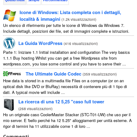
Questo mese
Sempre
Più commentato
Icone di Windows: Lista completa con i dettagli,
località & immagini
(
1.2k visualizzazioni
)
Un elenco di riferimento per tutte le icone di Windows da Windows 7.
Include dettagli, posizioni dei file, set di immagini complete e istruzioni.
La Guida WordPress
(
416 visualizzazioni
)
Parte 1: Iniziare 1.1
Initial installation and configuration The very basics
1.1.1
Buy hosting Whilst you can get a free Wordpress site from
wordpress.com
,
you lose some control and you have to serve their
...
The Ultimate Guide Codec
(
359 visualizzazioni
)
How data is stored in a multimedia file Files on a computer
(
or on an
optical disk like DVD or BluRay
) necessità di contenere più di 1 tipo di
dati.
A typical movie will include
...
La ricerca di una 12 5,25 "caso full tower
(
268 visualizzazioni
)
Ho un originale caso CoolerMaster Stacker (STC-T01-UW) che uso per il
mio server. E 'bello perché ha 12 5.25" alloggiamenti per unità esterne. A
rigor di termini ha 11 utilizzabile come 1 di loro ...
Commenti