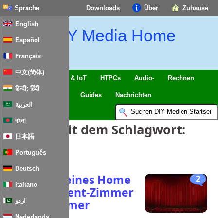
Sprache
Downloads
Über
Zuhause
English
DIY Media Home
Español
Français
中文(简体)
Intelligentes Zuhause & IoT
HTPCs
Audio-
Rechnen
हिन्दी; हिंदी
Handy
Fernseher
Guides
Nachrichten
العربية
বাংলা
Einträge mit dem Schlagwort:
日本語
Heimkino
Português
Deutsch
Entwerfen eines Home
2
Italiano
Entertainment-Zimmer
& Wohnzimmer
اردو
Nederlands