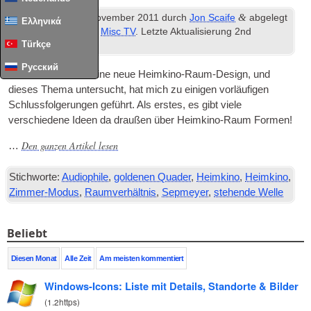
th
&
Veröffentlicht
16
November 2011
durch
Jon Scaife
abgelegt
Ελληνικά
unter
Diverse Audio
,
Misc TV
. Letzte Aktualisierung
2
nd
Türkçe
February
2024
.
Русский
Ich habe mich auf eine neue Heimkino-Raum-Design, und
dieses Thema untersucht, hat mich zu einigen vorläufigen
Schlussfolgerungen geführt. Als erstes, es gibt viele
verschiedene Ideen da draußen über Heimkino-Raum Formen!
Den ganzen Artikel lesen
…
Stichworte:
Audiophile
,
goldenen Quader
,
Heimkino
,
Heimkino
,
Zimmer-Modus
,
Raumverhältnis
,
Sepmeyer
,
stehende Welle
Beliebt
Diesen Monat
Alle Zeit
Am meisten kommentiert
Windows-Icons: Liste mit Details, Standorte & Bilder
(
1.2https
)