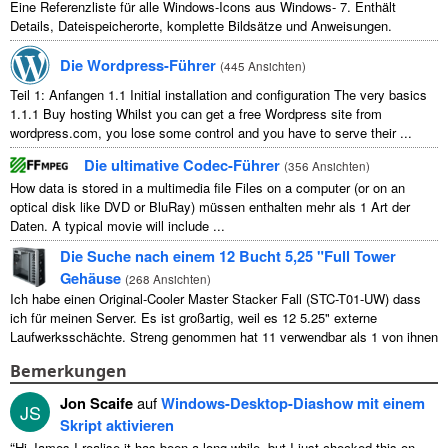
Eine Referenzliste für alle Windows-Icons aus Windows- 7. Enthält
Details, Dateispeicherorte, komplette Bildsätze und Anweisungen.
Die Wordpress-Führer
(
445 Ansichten
)
Teil 1: Anfangen 1.1
Initial installation and configuration The very basics
1.1.1
Buy hosting Whilst you can get a free Wordpress site from
wordpress.com
,
you lose some control and you have to serve their
...
Die ultimative Codec-Führer
(
356 Ansichten
)
How data is stored in a multimedia file Files on a computer
(
or on an
optical disk like DVD or BluRay
) müssen enthalten mehr als 1 Art der
Daten.
A typical movie will include
...
Die Suche nach einem 12 Bucht 5,25 "Full Tower
Gehäuse
(
268 Ansichten
)
Ich habe einen Original-Cooler Master Stacker Fall (STC-T01-UW) dass
ich für meinen Server. Es ist großartig, weil es 12 5.25" externe
Laufwerksschächte. Streng genommen hat 11 verwendbar als 1 von ihnen
...
Bemerkungen
Jon Scaife
auf
Windows-Desktop-Diashow mit einem
JS
Skript aktivieren
“
Hi James I realise it has been a long while
,
but I just checked this on