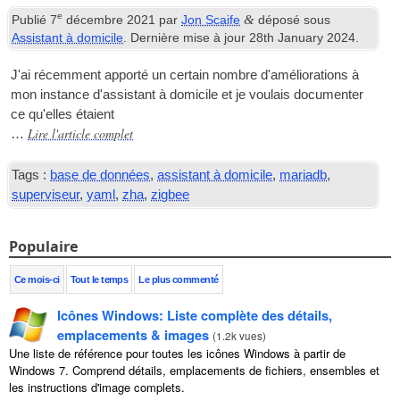
e
&
Publié
7
décembre 2021
par
Jon Scaife
déposé sous
Assistant à domicile
. Dernière mise à jour
28
th January
2024
.
J'ai récemment apporté un certain nombre d'améliorations à
mon instance d'assistant à domicile et je voulais documenter
ce qu'elles étaient
Lire l'article complet
…
Tags :
base de données
,
assistant à domicile
,
mariadb
,
superviseur
,
yaml
,
zha
,
zigbee
Populaire
Ce mois-ci
Tout le temps
Le plus commenté
Icônes Windows: Liste complète des détails,
emplacements & images
(
1.2k vues
)
Une liste de référence pour toutes les icônes Windows à partir de
Windows 7. Comprend détails, emplacements de fichiers, ensembles et
les instructions d'image complets.