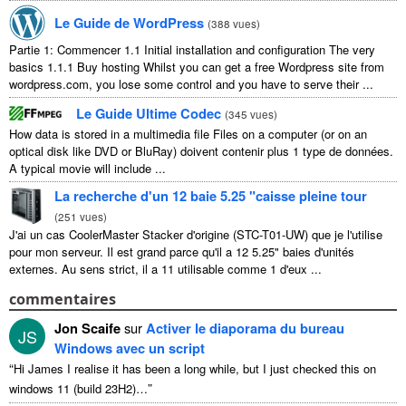
Le Guide de WordPress
(
388 vues
)
Partie 1: Commencer 1.1
Initial installation and configuration The very
basics
1.1.1
Buy hosting Whilst you can get a free Wordpress site from
wordpress.com
,
you lose some control and you have to serve their
...
Le Guide Ultime Codec
(
345 vues
)
How data is stored in a multimedia file Files on a computer
(
or on an
optical disk like DVD or BluRay
) doivent contenir plus 1 type de données.
A typical movie will include
...
La recherche d'un 12 baie 5.25 "caisse pleine tour
(
251 vues
)
J'ai un cas CoolerMaster Stacker d'origine (STC-T01-UW) que je l'utilise
pour mon serveur. Il est grand parce qu'il a 12 5.25" baies d'unités
externes. Au sens strict, il a 11 utilisable comme 1 d'eux ...
commentaires
Jon Scaife
sur
Activer le diaporama du bureau
JS
Windows avec un script
“
Hi James I realise it has been a long while
,
but I just checked this on
”
windows
11 (
build 23H2
)…