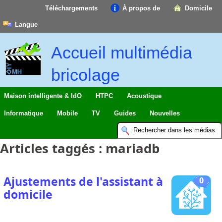
Téléchargements
À propos de
Domicile
Langue
Accueil multimédia
bricolage
Maison intelligente & IdO
HTPC
Acoustique
Informatique
Mobile
TV
Guides
Nouvelles
Articles taggés :
mariadb
Ajustements de l'assistant à
0
domicile