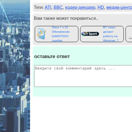
Теги:
ATI
,
BBC
,
кодер-декодер
,
HD
,
медиа-цент
Вам также может понравиться..
Окна 7 к 10
BT спорт
Обновление
делает
0x8007001f
работу на
ошибка
Windows, 7
оставьте ответ