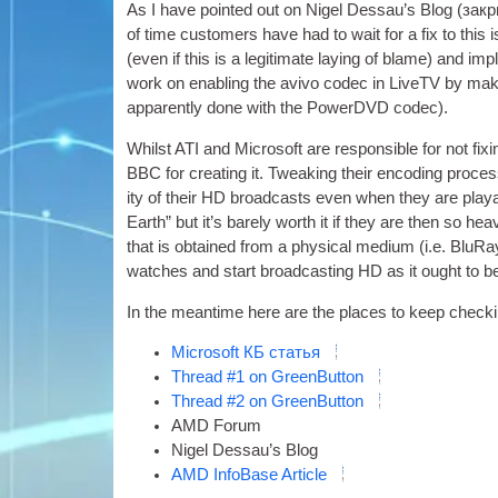
As I have poin­ted out on Nigel Des­sau’s Blog
(закр
of time cus­tom­ers have had to wait for a fix to this
(
even if this is a legit­im­ate lay­ing of blame
)
and impl
work on enabling the avivo codec in Liv­eTV by mak­
appar­ently done with the Power­D­VD codec
).
Whilst ATI and Microsoft are respons­ible for not fix­i
BBC for cre­at­ing it
.
Tweak­ing their encod­ing pro­ces
ity of their HD broad­casts even when they are play­
Earth” but it’s barely worth it if they are then so hea
that is obtained from a phys­ic­al medi­um
(i.e.
BluRa
watches and start broad­cast­ing HD as it ought to 
In the mean­time here are the places to keep check­i
Microsoft
КБ
статья
Thread
#1
on GreenButton
Thread
#2
on GreenButton
AMD For­um
Nigel Des­sau’s Blog
AMD InfoBase Article