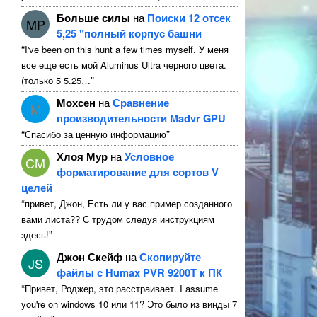
Больше силы
на
Поиски 12 отсек
MP
5,25 "полный корпус башни
“
I've been on this hunt a few times myself
. У меня
все еще есть мой Aluminus Ultra черного цвета.
”
(только 5 5.25…
Мохсен
на
Сравнение
M
производительности Madvr GPU
“
”
Спасибо за ценную информацию
Хлоя Мур
на
Условное
CM
форматирование для сортов V
целей
“
привет, Джон, Есть ли у вас пример созданного
вами листа?? С трудом следуя инструкциям
”
здесь!
Джон Скейф
на
Скопируйте
JS
файлы с Humax PVR 9200T к ПК
“
Привет, Роджер, это расстраивает.
I assume
you're on windows
10 или 11? Это было из винды 7