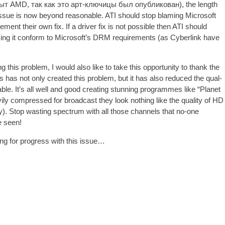
ыт AMD, так как это арт-ключицы был опубликован),
the length
 issue is now bey­ond reas­on­able
.
ATI should stop blam­ing Microsoft
e­ment their own fix
.
If a driver fix is not pos­sible then ATI should
ing it con­form to Microsoft’s DRM require­ments
(
as Cyber­link have
ng this prob­lem
,
I would also like to take this oppor­tun­ity to thank the
s has not only cre­ated this prob­lem
,
but it has also reduced the qual­
able
.
It’s all well and good cre­at­ing stun­ning pro­grammes like “Plan­et
v­ily com­pressed for broad­cast they look noth­ing like the qual­ity of HD
y
).
Stop wast­ing spec­trum with all those chan­nels that no-one
be seen
!
ng for pro­gress with this issue…