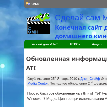
Язык
Сделай сам 
Конечная сайт 
домашнего кино
Умный дом & IoT
HTPCs
Аудио
Обновленная информаци
ATI
й
&
Опубликовано
25
Январь 2010
к
Джон Скейф
п
nd
Media Center
. Последнее обновление
2
февраль
Просто быстрое обновление на[
int­link id=“34” t
Windows, 7 Медиа Цен-тер при использовании A