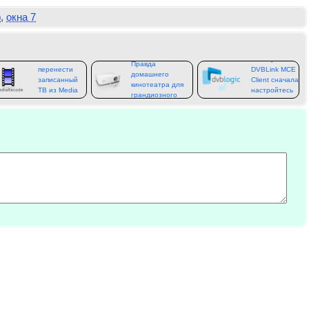
р
,
окна 7
Как
Фиксированный:
Правда
перенести
DVBLink MCE
домашнего
записанный
Client сначала
кинотеатра для
ТВ из Media
настройтесь
грандиозного
Center в Коди
неудачу