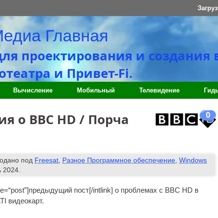
Загруз
Медиа Главная
для проектирования и создания 
театра и Привет-Fi.
Вычисление
Мобильный
Телевидение
Гид
0
я о BBC HD / Порча
одано под
Freesat
,
Разное Программное обеспечение
,
Windows
 2024
.
ype=“post”
]предыдущий пост[/
intlink
] о проблемах с BBC HD в
TI видеокарт.