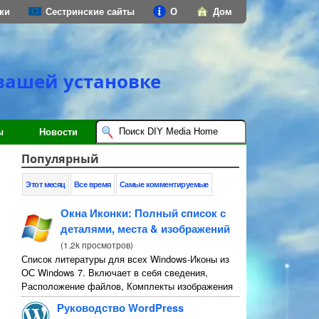
ки
Сестринские сайты
О
Дом
вашей установке
ы
Новости
Популярный
Этот месяц
Все время
Самые комментируемые
Окна Иконки: Полный список с
деталями, места & изображений
(
1.2k просмотров
)
Список литературы для всех Windows-Иконы из
ОС Windows 7. Включает в себя сведения,
Расположение файлов, Комплекты изображения
и инструкции.
Руководство WordPress