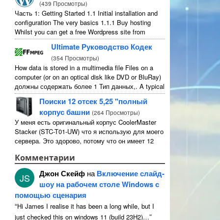
(
439 Просмотры
)
Часть 1:
Getting Started
1.1
Initial installation and
configuration The very basics
1.1.1
Buy hosting
Whilst you can get a free Wordpress site from
wordpress.com
,
you lose some control and you
Ultimate Руководство Кодек
have to serve their
...
(
354 Просмотры
)
How data is stored in a multimedia file Files on a
computer
(
or on an optical disk like DVD or BluRay
)
должны содержать более 1 Тип данных,.
A typical
movie will include
...
Поиски 12 отсек 5,25 "полный
корпус башни
(
264 Просмотры
)
У меня есть оригинальный корпус CoolerMaster
Stacker (STC-T01-UW) что я использую для моего
сервера. Это здорово, потому что он имеет 12
5.25" внешние отсеки. Строго говоря, это имеет
Комментарии
11 непригодны для использования 1 из них ...
Джон Скейф
на
Включение слайд-
JS
шоу на рабочем столе Windows с
помощью сценария
“
Hi James I realise it has been a long while
,
but I
”
just checked this on windows
11 (
build 23H2
)…