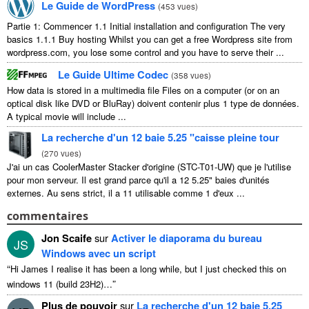
Le Guide de WordPress
(
453 vues
)
Partie 1: Commencer 1.1
Initial installation and configuration The very
basics
1.1.1
Buy hosting Whilst you can get a free Wordpress site from
wordpress.com
,
you lose some control and you have to serve their
...
Le Guide Ultime Codec
(
358 vues
)
How data is stored in a multimedia file Files on a computer
(
or on an
optical disk like DVD or BluRay
) doivent contenir plus 1 type de données.
A typical movie will include
...
La recherche d'un 12 baie 5.25 "caisse pleine tour
(
270 vues
)
J'ai un cas CoolerMaster Stacker d'origine (STC-T01-UW) que je l'utilise
pour mon serveur. Il est grand parce qu'il a 12 5.25" baies d'unités
externes. Au sens strict, il a 11 utilisable comme 1 d'eux ...
commentaires
Jon Scaife
sur
Activer le diaporama du bureau
JS
Windows avec un script
“
Hi James I realise it has been a long while
,
but I just checked this on
”
windows
11 (
build 23H2
)…
Plus de pouvoir
sur
La recherche d'un 12 baie 5.25