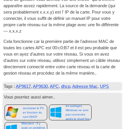
apparaître assez rapidement. La source de la demande (qui
sera probablement x.x.x.y) est l'
IP
de la carte. Pour vous y
connecter, il vous suffit de définir un manuel
IP
pour votre
propre carte réseau sur la même plage avec une fin différente
— x.x.x.z
Cela fonctionne car la première partie de l'adresse MAC de
toutes les cartes APC est 00:c0:B7 et il est peu probable que
vous en ayez d'autres sur votre réseau. Si vous en avez
d'autres sur votre réseau, utilisez simplement un câble réseau
directement connecté entre votre carte réseau et la carte de
gestion réseau et procédez de la même manière..
Tags :
AP9617
,
AP9630
,
APC
,
dhcp
,
Adresse Mac
,
UPS
Vous pourriez aussi aimer..
Script batch pour
les partages
renommer le PC
Windows ne sont
en fonction du
pas connectés
nom DHCP
après le réveil fixe
réservé
Wdsclient - Il y
avait un problème