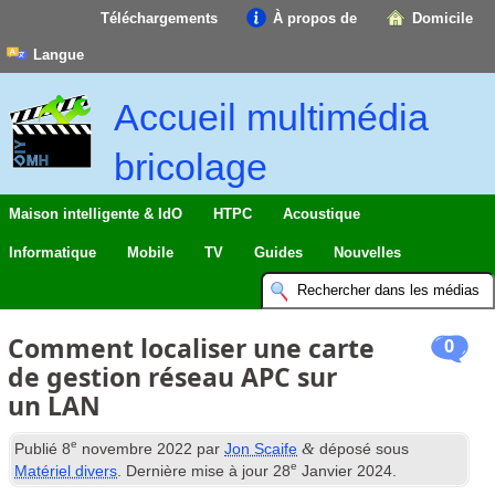
Téléchargements
À propos de
Domicile
Langue
Accueil multimédia
bricolage
Maison intelligente & IdO
HTPC
Acoustique
Informatique
Mobile
TV
Guides
Nouvelles
Comment localiser une carte
0
de gestion réseau APC sur
un LAN
e
&
Publié
8
novembre 2022
par
Jon Scaife
déposé sous
e
Matériel divers
. Dernière mise à jour
28
Janvier 2024
.