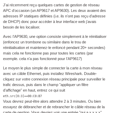
J'ai récemment reçu quelques cartes de gestion de réseau
APC d'occasion (un AP9617 et AP9630). Les deux avaient des
adresses IP statiques définies (i.e. ils n'ont pas reçu d'adresse
de DHCP) donc pour accéder à leur interface web j'avais
besoin de les localiser.
Avec l'AP9630, une option consiste simplement à le réinitialiser
(enfoncez un trombone ou similaire dans le trou de
réinitialisation et maintenez-le enfoncé pendant 20+ secondes)
mais cela ne fonctionne pas pour toutes les cartes (par
exemple. cela n'a pas fonctionné pour l'AP9617)
Le moyen le plus simple de connecter la carte à mon réseau
avec un câble Ethernet, puis installez Wireshark. Double-
cliquez sur votre connexion réseau principale pour surveiller le
trafic dessus, puis dans le champ "appliquer un filtre
d'affichage" en haut, entrez ce qui suit
eth.src[0:3]==00:C0:B7
Vous devrez peut-être alors attendre 2 à 3 minutes. Ou bien
essayez de débrancher et de rebrancher le câble réseau de la
carte de gestion. Vous devriez voir une entrée "qui a x.x.x.x"