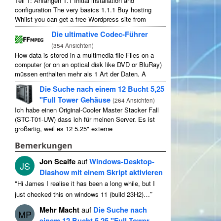
Teil 1: Anfangen 1.1
Initial installation and
configuration The very basics
1.1.1
Buy hosting
Whilst you can get a free Wordpress site from
wordpress.com
,
you lose some control and you
Die ultimative Codec-Führer
have to serve their
...
(
354 Ansichten
)
How data is stored in a multimedia file Files on a
computer
(
or on an optical disk like DVD or BluRay
)
müssen enthalten mehr als 1 Art der Daten.
A
typical movie will include
...
Die Suche nach einem 12 Bucht 5,25
"Full Tower Gehäuse
(
264 Ansichten
)
Ich habe einen Original-Cooler Master Stacker Fall
(STC-T01-UW) dass ich für meinen Server. Es ist
großartig, weil es 12 5.25" externe
Laufwerksschächte. Streng genommen hat 11
Bemerkungen
verwendbar als 1 von ihnen ...
Jon Scaife
auf
Windows-Desktop-
JS
Diashow mit einem Skript aktivieren
“
Hi James I realise it has been a long while
,
but I
”
just checked this on windows
11 (
build 23H2
)…
Mehr Macht
auf
Die Suche nach
MP
einem 12 Bucht 5,25 "Full Tower