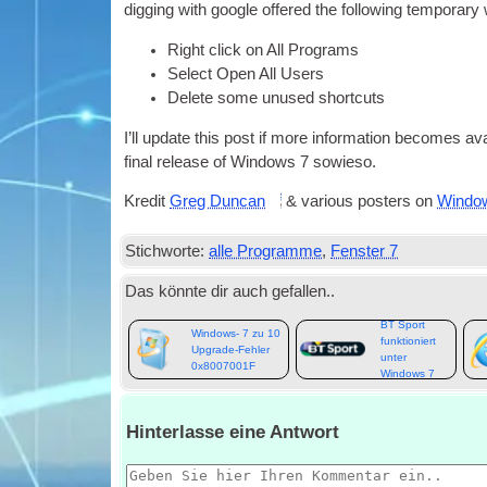
dig­ging with google offered the fol­low­ing tem­por­a
Right click on All Programs
Select Open All Users
Delete some unused shortcuts
I’ll update this post if more inform­a­tion becomes av
final release of Win­dows
7 sowieso.
Kredit
Greg Duncan
&
vari­ous posters on
Windo
Stichworte:
alle Programme
,
Fenster 7
Das könnte dir auch gefallen..
BT Sport
Windows- 7 zu 10
funktioniert
Upgrade-Fehler
unter
0x8007001F
Windows 7
Hinterlasse eine Antwort