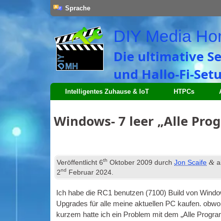
Sprache
DIY Media H
Die ultimative S
und Hallo-Fi-Setu
Intelligentes Zuhause & IoT
HTPCs
Windows- 7 leer „Alle Pr
th
&
Veröffentlicht
6
Oktober 2009
durch
Jon Scaife
a
nd
2
Februar 2024
.
Ich habe die RC1 benutzen (7100) Build von Windo
Upgrades für alle meine aktuellen PC kaufen. obwohl 
kurzem hatte ich ein Problem mit dem „Alle Progr