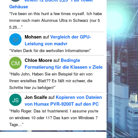
Gehäuse
“
I've been on this hunt a few times myself
. Ich habe
immer noch mein Aluminus Ultra in Schwarz (nur 5
”
5.25…
Mohsen
auf
Vergleich der GPU-
M
Leistung von madvr
“
”
Vielen Dank für die wertvollen Informationen
Chloe Moore
auf
Bedingte
CM
Formatierung für die Klassen v Ziele
“
Hallo John, Haben Sie ein Beispiel für ein von
Ihnen erstelltes Blatt?? Es fällt mir schwer, die
”
Schritte hier zu befolgen!
Jon Scaife
auf
Kopieren von Dateien
JS
von Humax PVR-9200T auf den PC
“
Hallo Roger. Das ist frustrierend.
I assume you're
on windows
10 oder 11? Das kam von Windows 7
”
Tage…