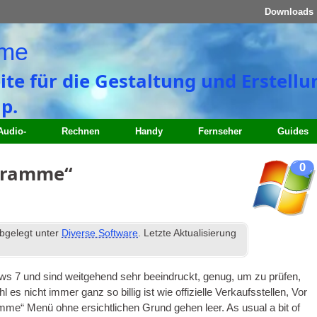
Downloads
ome
eite für die Gestaltung und Erstell
p.
Audio-
Rechnen
Handy
Fernseher
Guides
0
ogramme“
bgelegt unter
Diverse Software
. Letzte Aktualisierung
ws 7 und sind weitgehend sehr beeindruckt, genug, um zu prüfen,
es nicht immer ganz so billig ist wie offizielle Verkaufsstellen, Vor
amme“ Menü ohne ersichtlichen Grund gehen leer.
As usu­al a bit of