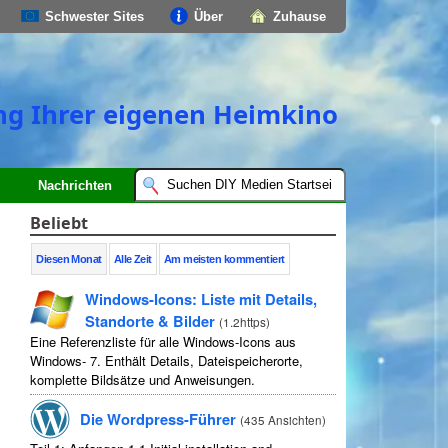
Schwester Sites
Über
Zuhause
ung Ihrer eigenen Heimkino
Nachrichten
Beliebt
Diesen Monat
Alle Zeit
Am meisten kommentiert
Windows-Icons: Liste mit Details,
Standorte & Bilder
(
1.2https
)
Eine Referenzliste für alle Windows-Icons aus
Windows- 7. Enthält Details, Dateispeicherorte,
komplette Bildsätze und Anweisungen.
Die Wordpress-Führer
(
435 Ansichten
)