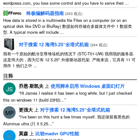
wordpress.com
,
you lose some control and you have to serve their
...
终极编解码器指南
(
353 观点
)
How data is stored in a multimedia file Files on a computer
(
or on an
optical disk like DVD or BluRay
) 数据如何存储在多媒体文件中 1 数据类
型.
A typical movie will include
...
对于搜索 12 海湾5.25“全塔式机箱
(
264 观点
)
我有一个原始的酷冷至尊堆垛机的情况下 (STC-T01-UW) 我用我的服务器.
这是伟大的，因为它有 12 5.25" 外接驱动器托架. 严格来说，它具有 11 可
用作 1 他们之中 ...
注释
乔恩·斯凯夫
上
使用脚本启用 Windows 桌面幻灯片
JS
“
Hi James I realise it has been a long while
,
but I just checked
”
this on windows
11 (
build 23H2
)…
更强大
上
对于搜索 12 海湾5.25“全塔式机箱
MP
“
I've been on this hunt a few times myself
. 我还保留着黑色的
”
Aluminus ultra (只 5 5.25…
莫森
上
比较madvr GPU性能
米