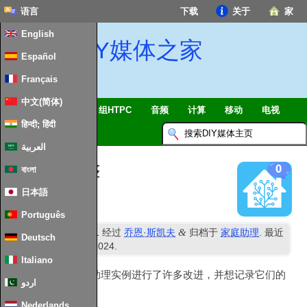
语言
下载
关于
家
English
DIY媒体之家
Español
Français
中文(简体)
智能家居 & 物联网
组HTPC
音频
计算
移动
电视
हिन्दी; हिंदी
指南
消息
العربية
家庭助理调整
0
বাংলা
日本語
Português
日
&
发表
7
十二月 2021
经过
乔恩·斯凯夫
归档于
家庭助理
. 最近
Deutsch
日
更新时间
28
一月 2024
.
Italiano
我最近对我的家庭助理实例进行了许多改进，并想记录它们的
اردو
内容
Nederlands