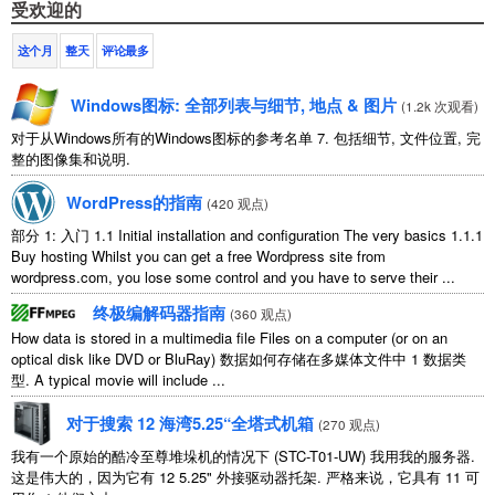
受欢迎的
这个月
整天
评论最多
Windows图标: 全部列表与细节, 地点 & 图片
(
1.2k 次观看
)
对于从Windows所有的Windows图标的参考名单 7. 包括细节, 文件位置, 完
整的图像集和说明.
WordPress的指南
(
420 观点
)
部分 1: 入门 1.1
Initial installation and configuration The very basics
1.1.1
Buy hosting Whilst you can get a free Wordpress site from
wordpress.com
,
you lose some control and you have to serve their
...
终极编解码器指南
(
360 观点
)
How data is stored in a multimedia file Files on a computer
(
or on an
optical disk like DVD or BluRay
) 数据如何存储在多媒体文件中 1 数据类
型.
A typical movie will include
...
对于搜索 12 海湾5.25“全塔式机箱
(
270 观点
)
我有一个原始的酷冷至尊堆垛机的情况下 (STC-T01-UW) 我用我的服务器.
这是伟大的，因为它有 12 5.25" 外接驱动器托架. 严格来说，它具有 11 可