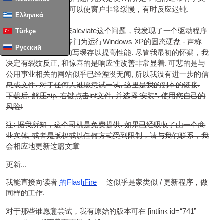
件写入性能很差. 这可以使窗户非常缓慢，有时反应迟钝.
Ελληνικά
我在寻找一种方式来aleviate这个问题，我发现了一个驱动程序
Türkçe
调用的FlashPoint, 专门为运行Windows XP的固态硬盘 - 声称
Русский
通过创建一个更大的写缓存以提高性能. 尽管我最初的怀疑，我
决定有裂纹反正, 和惊喜的是响应性改善非常显着.
可悲的是与
公用事业相关的网站似乎已经湮没无闻, 所以我没有进一步的信
息或文件. 对于任何人谁愿意试一试, 这里是我的副本的链接.
下载后, 解压zip, 右键点击inf文件, 并选择“安装”. 使用您自己的
风险!
注: 据我所知，这个司机是免费提供. 如果已经吸收了由一个商
业实体, 或者是版权或以任何方式受到限制，请与我们联系，我
会相应地更新这篇文章
更新...
我能直接向读者
的FlashFire
这似乎是家类似 / 更新程序，做
同样的工作.
对于那些谁愿意尝试，我有原始的版本可在 [
int­link id=“741”