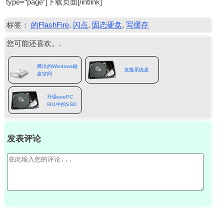
type=“page”
]下载页面[/
intlink
]
标签：
的FlashFire
,
闪点
,
固态硬盘
,
写缓存
您可能还喜欢。.
腾出的Windows磁
克隆系统盘
盘空间
升级eeePC
901中的SSD
发表评论