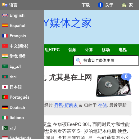
语言
下载
关于
家
English
DIY媒体之家
Español
Français
中文(简体)
智能家居 & 物联网
组HTPC
音频
计算
移动
电视
हिन्दी; हिंदी
指南
消息
العربية
加快固态硬盘, 尤其是在上网
0
বাংলা
本
日本語
Português
日
&
发表
11
十月 2009
经过
乔恩·斯凯夫
归档于
存储
. 最近更新
Deutsch
ND
时间
2
二月 2024
.
Italiano
我最近升级了
固态硬盘
在华硕EeePC 901, 而同时尺寸和性能
اردو
均较好, 性能提升仍然没有看齐甚至 5+ 岁的笔记本电脑
硬盘
.
与大多数固态硬盘的问题, 尤其是便宜的, 是，他们通常有小文
Nederlands