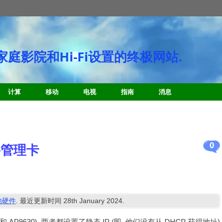
庭影院和Hi-Fi设置的终极网站.
计算
移动
电视
指南
消息
0
络管理卡
他硬件
. 最近更新时间
28
th January
2024
.