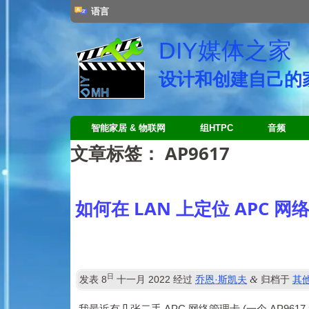
语言
DIY媒体之家
设计和创建自己的家
智能家居 & 物联网
组HTPC
音频
文章标签：
AP9617
如何在 LAN 上定位 APC 网
日
&
发表
8
十一月 2022
经过
乔恩·斯凯夫
归档于
其