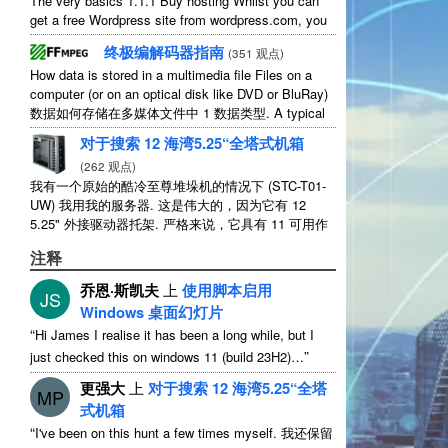
The very basics
1.1.1
Buy hosting Whilst you can
get a free Wordpress site from wordpress.com
,
you
lose some control and you have to serve their
...
终极编解码器指南
(
351 观点
)
How data is stored in a multimedia file Files on a
computer
(
or on an optical disk like DVD or BluRay
)
数据如何存储在多媒体文件中 1 数据类型.
A typical
movie will include
...
对于搜索 12 海湾5.25“全塔式机箱
(
262 观点
)
我有一个原始的酷冷至尊堆垛机的情况下 (STC-T01-
UW) 我用我的服务器. 这是伟大的，因为它有 12
5.25" 外接驱动器托架. 严格来说，它具有 11 可用作
1 他们之中 ...
注释
乔恩·斯凯夫
上
使用脚本启用
JS
Windows 桌面幻灯片
“
Hi James I realise it has been a long while
,
but I
”
just checked this on windows
11 (
build 23H2
)…
更强大
上
对于搜索 12 海湾5.25“全塔
MP
式机箱
“
I've been on this hunt a few times myself
. 我还保留