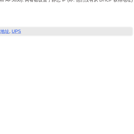
 AP9630). 两者都设置了静态 IP (即. 他们没有从 DHCP 获得地址)
C地址
,
UPS