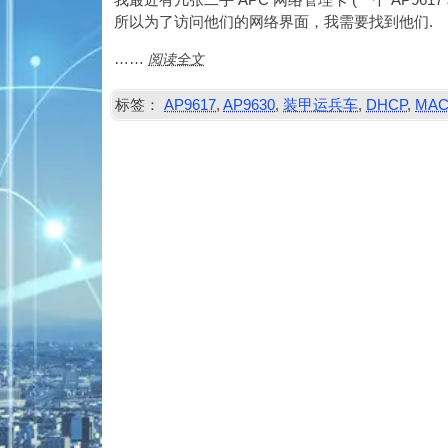
我最近有几张二手 APC 网络管理卡 (一个 AP9617 和
所以为了访问他们的网络界面，我需要找到他们.
阅读全文
……
标签：
AP9617
,
AP9630
,
装甲运兵车
,
DHCP
,
MA