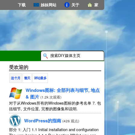
下载
姊妹网站
关于
家
受欢迎的
这个月
整天
评论最多
Windows图标: 全部列表与细节, 地点
& 图片
(
1.2k 次观看
)
对于从Windows所有的Windows图标的参考名单 7. 包
括细节, 文件位置, 完整的图像集和说明.
WordPress的指南
(
426 观点
)
部分 1: 入门 1.1
Initial installation and configuration