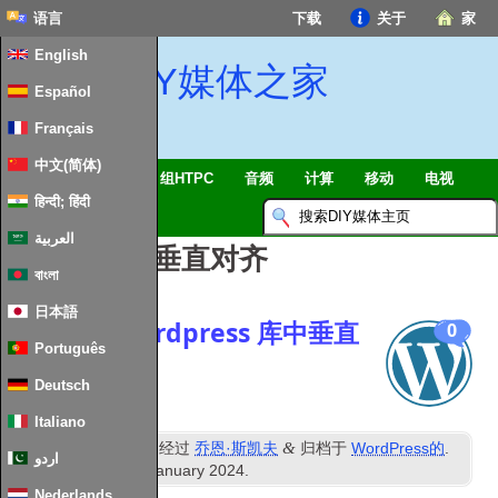
语言
下载
关于
家
English
DIY媒体之家
Español
Français
中文(简体)
智能家居 & 物联网
组HTPC
音频
计算
移动
电视
हिन्दी; हिंदी
指南
消息
العربية
文章标签：
垂直对齐
বাংলা
日本語
在默认的 wordpress 库中垂直
0
Português
居中图像
Deutsch
Italiano
日
&
发表
15
六月 2021
经过
乔恩·斯凯夫
归档于
WordPress的
.
اردو
最近更新时间
28
th January
2024
.
Nederlands