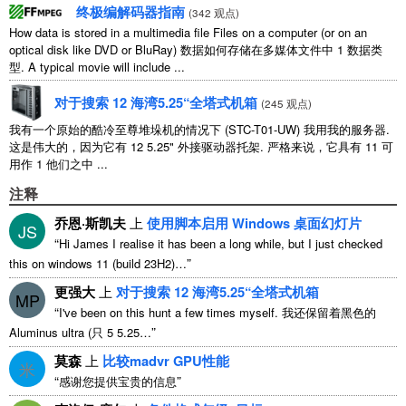
终极编解码器指南
(
342 观点
)
How data is stored in a multimedia file Files on a computer
(
or on an
optical disk like DVD or BluRay
) 数据如何存储在多媒体文件中 1 数据类
型.
A typical movie will include
...
对于搜索 12 海湾5.25“全塔式机箱
(
245 观点
)
我有一个原始的酷冷至尊堆垛机的情况下 (STC-T01-UW) 我用我的服务器.
这是伟大的，因为它有 12 5.25" 外接驱动器托架. 严格来说，它具有 11 可
用作 1 他们之中 ...
注释
乔恩·斯凯夫
上
使用脚本启用 Windows 桌面幻灯片
JS
“
Hi James I realise it has been a long while
,
but I just checked
”
this on windows
11 (
build 23H2
)…
更强大
上
对于搜索 12 海湾5.25“全塔式机箱
MP
“
I've been on this hunt a few times myself
. 我还保留着黑色的
”
Aluminus ultra (只 5 5.25…
莫森
上
比较madvr GPU性能
米
“
”
感谢您提供宝贵的信息