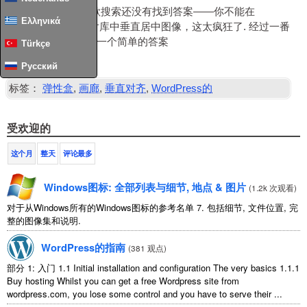
我简直不敢相信谷歌搜索还没有找到答案——你不能在
Ελληνικά
wordpress 简单图片库中垂直居中图像，这太疯狂了. 经过一番
折腾
CSS
我找到了一个简单的答案
Türkçe
阅读全文
……
Русский
标签：
弹性盒
,
画廊
,
垂直对齐
,
WordPress的
受欢迎的
这个月
整天
评论最多
Windows图标: 全部列表与细节, 地点 & 图片
(
1.2k 次观看
)
对于从Windows所有的Windows图标的参考名单 7. 包括细节, 文件位置, 完
整的图像集和说明.
WordPress的指南
(
381 观点
)
部分 1: 入门 1.1
Initial installation and configuration The very basics
1.1.1
Buy hosting Whilst you can get a free Wordpress site from
wordpress.com
,
you lose some control and you have to serve their
...