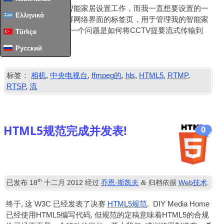
我最近一直在进行智能家居设置工作，而我一直想要设置的一
Ελληνικά
件事就是带有触摸屏网络界面的标签页，用于管理我的智能家
居. 我必须破解的第一个问题是如何将CCTV提要流式传输到
Türkçe
Web浏览器...
Русский
阅读全文
……
标签：
相机
,
中央电视台
,
ffmpeg的
,
hls
,
HTML5
,
RTMP
,
RTSP
,
流
HTML5规范完成并发表!
0
th
&
已发布
18
十二月 2012
经过
乔恩·斯凯夫
归档依据
Web技术
.
终于, 这
W3C
已经发表了决赛
HTML5规范
.
DIY
Media Home
已经使用HTML5编写代码, 但规范的定稿意味着HTML5的合规