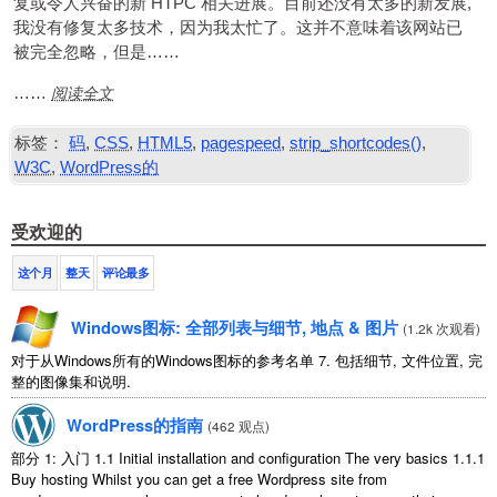
复或令人兴奋的新
HTPC
相关进展。目前还没有太多的新发展,
我没有修复太多技术，因为我太忙了。这并不意味着该网站已
被完全忽略，但是……
阅读全文
……
标签：
码
,
CSS
,
HTML5
,
pagespeed
,
strip_shortcodes()
,
W3C
,
WordPress的
受欢迎的
这个月
整天
评论最多
Windows图标: 全部列表与细节, 地点 & 图片
(
1.2k 次观看
)
对于从Windows所有的Windows图标的参考名单 7. 包括细节, 文件位置, 完
整的图像集和说明.
WordPress的指南
(
462 观点
)
部分 1: 入门 1.1
Initial installation and configuration The very basics
1.1.1
Buy hosting Whilst you can get a free Wordpress site from