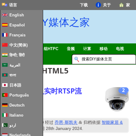
语言
下载
关于
家
English
DIY媒体之家
Español
Français
中文(简体)
智能家居 & 物联网
组HTPC
音频
计算
移动
电视
हिन्दी; हिंदी
指南
消息
العربية
文章标签：
HTML5
বাংলা
日本語
在网页中嵌入实时RTSP流
2
Português
Deutsch
Italiano
th
&
已发表
6
可能 2020
经过
乔恩·斯凯夫
归档依据
智能家居 &
اردو
物联网
. 最近更新时间
28
th January
2024
.
Nederlands