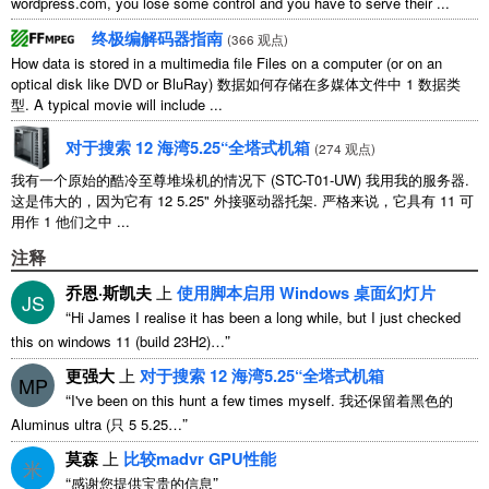
wordpress.com
,
you lose some control and you have to serve their
...
终极编解码器指南
(
366 观点
)
How data is stored in a multimedia file Files on a computer
(
or on an
optical disk like DVD or BluRay
) 数据如何存储在多媒体文件中 1 数据类
型.
A typical movie will include
...
对于搜索 12 海湾5.25“全塔式机箱
(
274 观点
)
我有一个原始的酷冷至尊堆垛机的情况下 (STC-T01-UW) 我用我的服务器.
这是伟大的，因为它有 12 5.25" 外接驱动器托架. 严格来说，它具有 11 可
用作 1 他们之中 ...
注释
乔恩·斯凯夫
上
使用脚本启用 Windows 桌面幻灯片
JS
“
Hi James I realise it has been a long while
,
but I just checked
”
this on windows
11 (
build 23H2
)…
更强大
上
对于搜索 12 海湾5.25“全塔式机箱
MP
“
I've been on this hunt a few times myself
. 我还保留着黑色的
”
Aluminus ultra (只 5 5.25…
莫森
上
比较madvr GPU性能
米
“
”
感谢您提供宝贵的信息