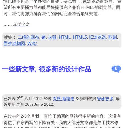
性已经不再是一个移动的目标，要么我们, 或浏览器制造商。希
望所有主要播放器都能尽快提供完全兼容HTML5的浏览器。同
时，我们将努力确保我们的网站完全符合最终规范.
阅读全文
……
标签：
二维的画布
,
铬
,
火狐
,
HTML
,
HTML5
,
IE浏览器
,
歌剧
,
野生动物园
,
W3C
一些新文章, 很多新的设计作品
0
ND
&
已发表
2
六月 2012
经过
乔恩·斯凯夫
归档依据
Web技术
. 最
近更新时间
26
th June
2012
.
在过去的2-3个月我一直忙于编写的网站很多新的内容。这没有
得益于在东西写的下降有关 - 我的大部分文章都是关于技术修